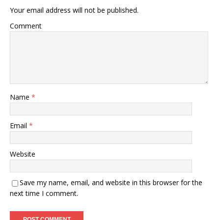
Your email address will not be published.
Comment
Name
*
Email
*
Website
Save my name, email, and website in this browser for the
next time I comment.