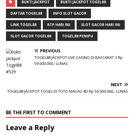
BUKTI JACKPOT
BUKTI JACKPOT TOGEL88
DAFTAR TOGEL88
INFO SLOT GACOR
LINK TOGEL88
RTP HARI INI
SLOT GACOR HARI INI
SLOT GACOR TOGEL88
TOGEL88 PENIPU
PREVIOUS
TOGEL88 JACKPOT LIVE CASINO DI BACCARAT 3 Rp
59.000.000,- LUNAS
NEXT
TOGEL88 JACKPOT TOGEL DI TOTO MACAU 4D Rp 50.000.000,- LUNAS
BE THE FIRST TO COMMENT
Leave a Reply