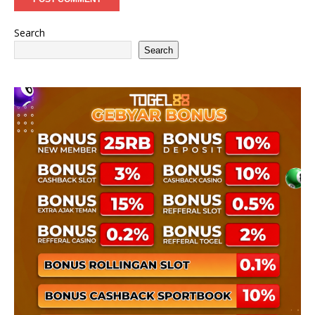
Search
Search