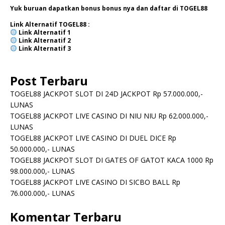
Yuk buruan dapatkan bonus bonus nya dan daftar di TOGEL88
Link Alternatif TOGEL88 :
Link Alternatif
1
Link Alternatif
2
Link Alternatif 3
Post Terbaru
TOGEL88 JACKPOT SLOT DI 24D JACKPOT Rp 57.000.000,-
LUNAS
TOGEL88 JACKPOT LIVE CASINO DI NIU NIU Rp 62.000.000,-
LUNAS
TOGEL88 JACKPOT LIVE CASINO DI DUEL DICE Rp
50.000.000,- LUNAS
TOGEL88 JACKPOT SLOT DI GATES OF GATOT KACA 1000 Rp
98.000.000,- LUNAS
TOGEL88 JACKPOT LIVE CASINO DI SICBO BALL Rp
76.000.000,- LUNAS
Komentar Terbaru