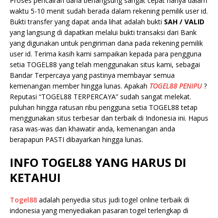
Proses pencairan dana berlangsung sangat cepat hanya dalam
waktu 5-10 menit sudah berada dalam rekening pemilik user id.
Bukti transfer yang dapat anda lihat adalah bukti
SAH / VALID
yang langsung di dapatkan melalui bukti transaksi dari Bank
yang digunakan untuk pengiriman dana pada rekening pemilik
user id. Terima kasih kami sampaikan kepada para pengguna
setia TOGEL88 yang telah menggunakan situs kami, sebagai
Bandar Terpercaya yang pastinya membayar semua
kemenangan member hingga lunas. Apakah
TOGEL88 PENIPU
?
Reputasi “TOGEL88 TERPERCAYA” sudah sangat melekat.
puluhan hingga ratusan ribu pengguna setia TOGEL88 tetap
menggunakan situs terbesar dan terbaik di Indonesia ini. Hapus
rasa was-was dan khawatir anda, kemenangan anda
berapapun PASTI dibayarkan hingga lunas.
INFO TOGEL88 YANG HARUS DI
KETAHUI
Togel88
adalah penyedia situs judi togel online terbaik di
indonesia yang menyediakan pasaran togel terlengkap di