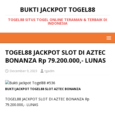
BUKTI JACKPOT TOGEL88
TOGEL88 SITUS TOGEL ONLINE TERAMAN & TERBAIK DI
INDONESIA
TOGEL88 JACKPOT SLOT DI AZTEC
BONANZA Rp 79.200.000,- LUNAS
December 9, 2023
tgadm
BUKTI JACKPOT TOGEL88 SLOT AZTEC BONANZA
TOGEL88 JACKPOT SLOT DI AZTEC BONANZA Rp
79.200.000,- LUNAS