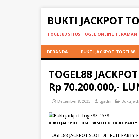
BUKTI JACKPOT T
TOGEL88 SITUS TOGEL ONLINE TERAMAN &
BERANDA
BUKTI JACKPOT TOGEL88
TOGEL88 JACKPOT 
Rp 70.200.000,- L
December 9, 2023
tgadm
Bukti Jac
BUKTI JACKPOT TOGEL88 SLOT DI FRUIT PARTY
TOGEL88 JACKPOT SLOT DI FRUIT PARTY Rp