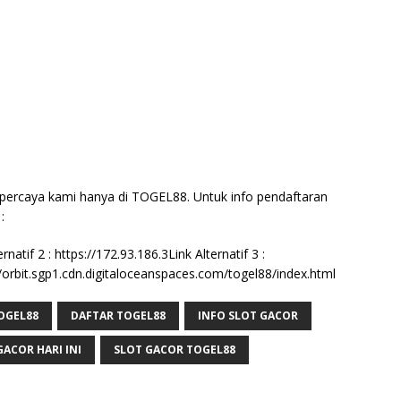
erpercaya kami hanya di TOGEL88. Untuk info pendaftaran
:
rnatif 2 : https://172.93.186.3Link Alternatif 3 :
://orbit.sgp1.cdn.digitaloceanspaces.com/togel88/index.html
OGEL88
DAFTAR TOGEL88
INFO SLOT GACOR
GACOR HARI INI
SLOT GACOR TOGEL88