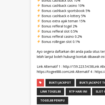
Bonus cashback slot 10%
Bonus cashback casino 10%
Bonus cashback sportsbook 5%
Bonus cashback e-lottery 5%
Bonus extra ajak teman 15%
Bonus refferal togel 2%
Bonus refferal slot 0.5%
Bonus refferal casino 0.2%
Bonus rollingan slot 0.1%
Ayo segera daftarkan diri anda pada situs t
lebih lanjut boleh hubungi kontak dibawah ini 
Link Alternatif 1 : http://159.223.54.58Link Alte
https://togeel88.comLink Alternatif 4 : https
BUKTI JACKPOT
BUKTI JACKPOT T
LINK TOGEL88
RTP HARI INI
SLOT 
TOGEL88 PENIPU