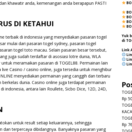
as dan khawatir anda, kemenangan anda berapapun PASTI
BO
BO
BO
RUS DI KETAHUI
BO
BO
Yuk b
line terbaik di indonesia yang menyediakan pasaran togel
di TO
sar mulai dari pasaran togel sydney, pasaran togel
saran togel toto macau. Selain pasaran besar tersebut,
Link 
Li
ng juga sudah terdaftar di asosiasi lotre dunia, WLA
Li
untuk meramaikan pasaran di TOGEL88. Permainan lain
Lin
ga live Casino / casino online, juga tersedia untuk menghibur
NLINE menyediakan permainan yang canggih dan terbaru
 berkelas dunia. Casino online juga terdapat permainan
Po
e di indonesia, antara lain Roullete, Sicbo Dice, 12D, 24D,
TOGE
Rp 5
TOGE
N
KACA
TOGE
atokan untuk result setiap keluarannya, sehingga
Rp 7
 dan terpercaya dibidangnya. Banyaknya pasaran yang
TOGE