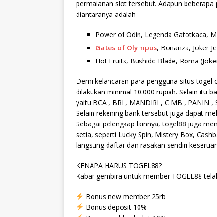
permaianan slot tersebut. Adapun beberapa 
diantaranya adalah
Power of Odin, Legenda Gatotkaca, Mo
Gates of Olympus
, Bonanza, Joker J
Hot Fruits, Bushido Blade, Roma (Jok
Demi kelancaran para pengguna situs togel o
dilakukan minimal 10.000 rupiah. Selain itu 
yaitu BCA , BRI , MANDIRI , CIMB , PANIN 
Selain rekening bank tersebut juga dapat me
Sebagai pelengkap lainnya, togel88 juga m
setia, seperti Lucky Spin, Mistery Box, Cash
langsung daftar dan rasakan sendiri keserua
KENAPA HARUS TOGEL88?
Kabar gembira untuk member TOGEL88 telah
Bonus new member 25rb
Bonus deposit 10%