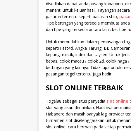
disediakan dapat anda pasang kapanpun, dim
menanti untuk keluar hasil. Tayangan secara
pasaran tertentu seperti pasaran shio,
pasa
Tipe bettingan yang tersedia membuat anda b
dan tipe yang tersedia antara lain : bet tipe fu
Untuk memudahkan dalam pemasangan togel o
seperti Fast4d, Angka Tarung, BB Campuran 
kepung, mistik, index dan taysen. Untuk jeni
bebas, colok macau / colok 2d, colok naga / c
bettingan yang lainnya. Tidak lupa untuk mer
pasangan togel tertentu juga hadir.
SLOT ONLINE TERBAIK
Togel88 sebagai situs penyedia
slot online 
slot yang akan dimainkan. Hadirnya permaina
Habanero dan masih banyak lagi provider tern
turnamen slot diselenggarakan untuk menam
slot online, cara bermain pada setiap per