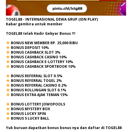
TOGEL88 - INTERNASIONAL DEWA GRUP (IDN PLAY)
Kabar gembira untuk member
TOGEL88 telah Hadir Gebyar Bonus !!!
BONUS NEW MEMBER RP. 25,000 RIBU
BONUS DEPOSIT 10%
BONUS CASHBACK SLOT 3%
BONUS CASHBACK CASINO 10%
BONUS CASHBACK E-LOTTERY 10%
BONUS CASHBACK SPORTBOOK 10%
BONUS REFERRAL SLOT 0.5%
BONUS REFERRAL TOGEL 2%
BONUS REFERRAL CASINO 0.2%
BONUS ROLLINGAN SLOT 0.1%
BONUS EXTRA AJAK TEMAN 15%
BONUS LOTTERY JOWOPOOLS
BONUS MYSTERY BOX
BONUS LUCKY SPIN
BONUS 5 LUCKY BALL
Yuk buruan dapatkan bonus bonus nya dan daftar di TOGEL88