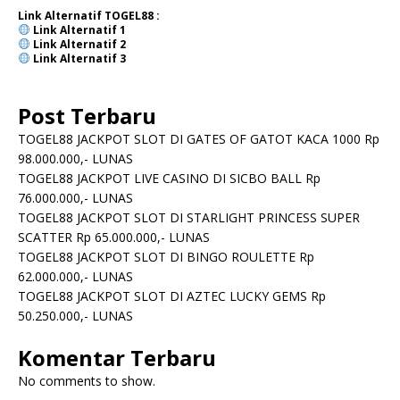
Link Alternatif TOGEL88 :
Link Alternatif
1
Link Alternatif
2
Link Alternatif 3
Post Terbaru
TOGEL88 JACKPOT SLOT DI GATES OF GATOT KACA 1000 Rp
98.000.000,- LUNAS
TOGEL88 JACKPOT LIVE CASINO DI SICBO BALL Rp
76.000.000,- LUNAS
TOGEL88 JACKPOT SLOT DI STARLIGHT PRINCESS SUPER
SCATTER Rp 65.000.000,- LUNAS
TOGEL88 JACKPOT SLOT DI BINGO ROULETTE Rp
62.000.000,- LUNAS
TOGEL88 JACKPOT SLOT DI AZTEC LUCKY GEMS Rp
50.250.000,- LUNAS
Komentar Terbaru
No comments to show.