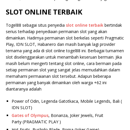
SLOT ONLINE TERBAIK
Togel88 sebagai situs penyedia
slot online terbaik
bertindak
serius terhadap penyediaan permainan slot yang akan
dimainkan. Hadirnya permainan slot berkelas seperti Pragmatic
Play, IDN SLOT, Habanero dan masih banyak lagi provider
ternama yang ada di slot online togel88 ini. Berbagai turnamen
slot diselenggarakan untuk menambah keseruan bermain. Jika
masih belum mengerti tentang slot online, cara bermain pada
setiap permainan slot yang sangat jelas memudahkan dalam
memahami permaianan slot tersebut. Adapun beberapa
permainan yang banyak dimainkan oleh warga +62 ini
diantaranya adalah
Power of Odin, Legenda Gatotkaca, Mobile Legends, Bali (
IDN SLOT)
Gates of Olympus
, Bonanza, Joker Jewels, Fruit
Party (PRAGMATIC PLAY )
Hot Fruits, Bushido Blade, Roma (Joker Game)