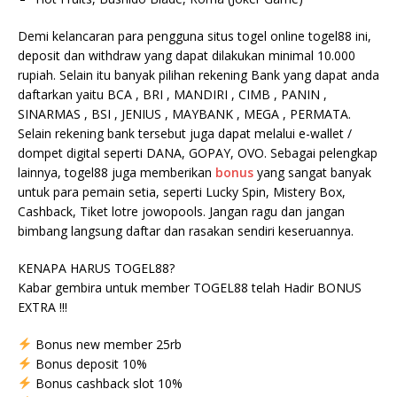
Demi kelancaran para pengguna situs togel online togel88 ini,
deposit dan withdraw yang dapat dilakukan minimal 10.000
rupiah. Selain itu banyak pilihan rekening Bank yang dapat anda
daftarkan yaitu BCA , BRI , MANDIRI , CIMB , PANIN ,
SINARMAS , BSI , JENIUS , MAYBANK , MEGA , PERMATA.
Selain rekening bank tersebut juga dapat melalui e-wallet /
dompet digital seperti DANA, GOPAY, OVO. Sebagai pelengkap
lainnya, togel88 juga memberikan
bonus
yang sangat banyak
untuk para pemain setia, seperti Lucky Spin, Mistery Box,
Cashback, Tiket lotre jowopools. Jangan ragu dan jangan
bimbang langsung daftar dan rasakan sendiri keseruannya.
KENAPA HARUS TOGEL88?
Kabar gembira untuk member TOGEL88 telah Hadir BONUS
EXTRA !!!
Bonus new member 25rb
Bonus deposit 10%
Bonus cashback slot 10%