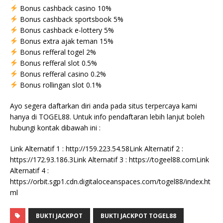
Bonus cashback casino 10%
Bonus cashback sportsbook 5%
Bonus cashback e-lottery 5%
Bonus extra ajak teman 15%
Bonus refferal togel 2%
Bonus refferal slot 0.5%
Bonus refferal casino 0.2%
Bonus rollingan slot 0.1%
Ayo segera daftarkan diri anda pada situs terpercaya kami
hanya di TOGEL88. Untuk info pendaftaran lebih lanjut boleh
hubungi kontak dibawah ini :
Link Alternatif 1 : http://159.223.54.58Link Alternatif 2 :
https://172.93.186.3Link Alternatif 3 : https://togeel88.comLink
Alternatif 4 :
https://orbit.sgp1.cdn.digitaloceanspaces.com/togel88/index.ht
ml
BUKTI JACKPOT
BUKTI JACKPOT TOGEL88