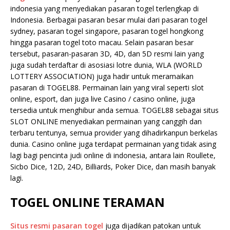
indonesia yang menyediakan pasaran togel terlengkap di
Indonesia. Berbagai pasaran besar mulai dari pasaran togel
sydney, pasaran togel singapore, pasaran togel hongkong
hingga pasaran togel toto macau. Selain pasaran besar
tersebut, pasaran-pasaran 3D, 4D, dan 5D resmi lain yang
juga sudah terdaftar di asosiasi lotre dunia, WLA (WORLD
LOTTERY ASSOCIATION) juga hadir untuk meramaikan
pasaran di TOGEL88. Permainan lain yang viral seperti slot
online, esport, dan juga live Casino / casino online, juga
tersedia untuk menghibur anda semua. TOGEL88 sebagai situs
SLOT ONLINE menyediakan permainan yang canggih dan
terbaru tentunya, semua provider yang dihadirkanpun berkelas
dunia. Casino online juga terdapat permainan yang tidak asing
lagi bagi pencinta judi online di indonesia, antara lain Roullete,
Sicbo Dice, 12D, 24D, Billiards, Poker Dice, dan masih banyak
lagi.
TOGEL ONLINE TERAMAN
Situs resmi pasaran togel
juga dijadikan patokan untuk