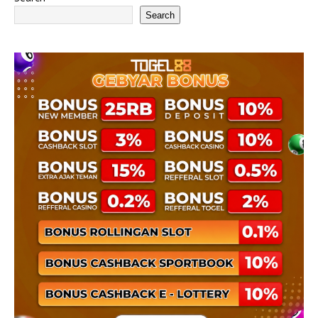
Search