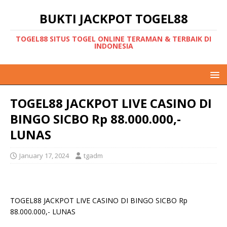
BUKTI JACKPOT TOGEL88
TOGEL88 SITUS TOGEL ONLINE TERAMAN & TERBAIK DI
INDONESIA
TOGEL88 JACKPOT LIVE CASINO DI
BINGO SICBO Rp 88.000.000,-
LUNAS
January 17, 2024
tgadm
TOGEL88 JACKPOT LIVE CASINO DI BINGO SICBO Rp
88.000.000,- LUNAS