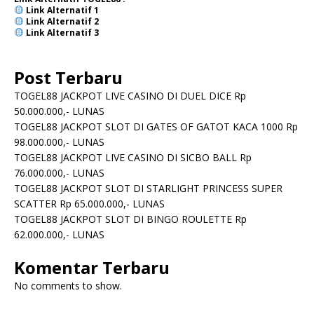
Link Alternatif
1
Link Alternatif
2
Link Alternatif 3
Post Terbaru
TOGEL88 JACKPOT LIVE CASINO DI DUEL DICE Rp
50.000.000,- LUNAS
TOGEL88 JACKPOT SLOT DI GATES OF GATOT KACA 1000 Rp
98.000.000,- LUNAS
TOGEL88 JACKPOT LIVE CASINO DI SICBO BALL Rp
76.000.000,- LUNAS
TOGEL88 JACKPOT SLOT DI STARLIGHT PRINCESS SUPER
SCATTER Rp 65.000.000,- LUNAS
TOGEL88 JACKPOT SLOT DI BINGO ROULETTE Rp
62.000.000,- LUNAS
Komentar Terbaru
No comments to show.