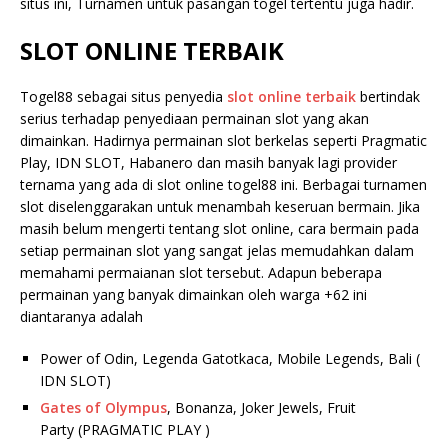
situs ini, Turnamen untuk pasangan togel tertentu juga hadir.
SLOT ONLINE TERBAIK
Togel88 sebagai situs penyedia
slot online terbaik
bertindak
serius terhadap penyediaan permainan slot yang akan
dimainkan. Hadirnya permainan slot berkelas seperti Pragmatic
Play, IDN SLOT, Habanero dan masih banyak lagi provider
ternama yang ada di slot online togel88 ini. Berbagai turnamen
slot diselenggarakan untuk menambah keseruan bermain. Jika
masih belum mengerti tentang slot online, cara bermain pada
setiap permainan slot yang sangat jelas memudahkan dalam
memahami permaianan slot tersebut. Adapun beberapa
permainan yang banyak dimainkan oleh warga +62 ini
diantaranya adalah
Power of Odin, Legenda Gatotkaca, Mobile Legends, Bali (
IDN SLOT)
Gates of Olympus
, Bonanza, Joker Jewels, Fruit
Party (PRAGMATIC PLAY )