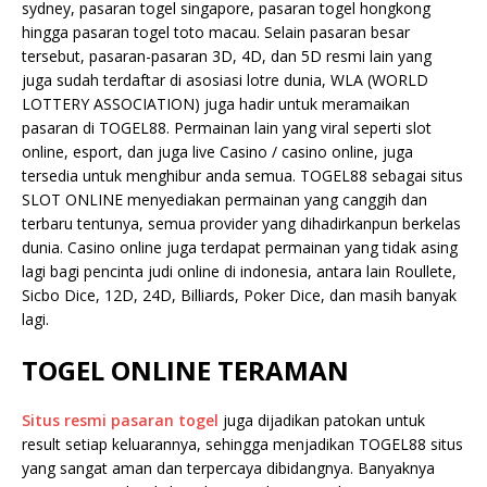
sydney, pasaran togel singapore, pasaran togel hongkong
hingga pasaran togel toto macau. Selain pasaran besar
tersebut, pasaran-pasaran 3D, 4D, dan 5D resmi lain yang
juga sudah terdaftar di asosiasi lotre dunia, WLA (WORLD
LOTTERY ASSOCIATION) juga hadir untuk meramaikan
pasaran di TOGEL88. Permainan lain yang viral seperti slot
online, esport, dan juga live Casino / casino online, juga
tersedia untuk menghibur anda semua. TOGEL88 sebagai situs
SLOT ONLINE menyediakan permainan yang canggih dan
terbaru tentunya, semua provider yang dihadirkanpun berkelas
dunia. Casino online juga terdapat permainan yang tidak asing
lagi bagi pencinta judi online di indonesia, antara lain Roullete,
Sicbo Dice, 12D, 24D, Billiards, Poker Dice, dan masih banyak
lagi.
TOGEL ONLINE TERAMAN
Situs resmi pasaran togel
juga dijadikan patokan untuk
result setiap keluarannya, sehingga menjadikan TOGEL88 situs
yang sangat aman dan terpercaya dibidangnya. Banyaknya