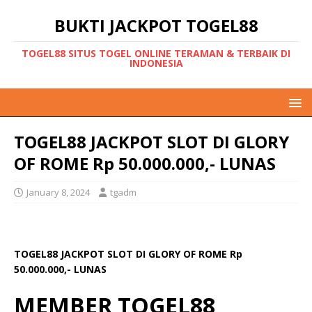
BUKTI JACKPOT TOGEL88
TOGEL88 SITUS TOGEL ONLINE TERAMAN & TERBAIK DI
INDONESIA
TOGEL88 JACKPOT SLOT DI GLORY
OF ROME Rp 50.000.000,- LUNAS
January 8, 2024
tgadm
TOGEL88 JACKPOT SLOT DI GLORY OF ROME Rp
50.000.000,- LUNAS
MEMBER TOGEL88