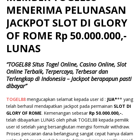
MENERIMA PELUNASAN
JACKPOT SLOT DI GLORY
OF ROME Rp 50.000.000,-
LUNAS
“TOGEL88 Situs Togel Online, Casino Online, Slot
Online Terbaik, Terpercaya, Terbesar dan
Terlengkap di Indonesia – Jackpot berapapun pasti
dibayar”
TOGEL88
mengucapkan selamat kepada user id :
JUA*
** yang
telah berhasil mendapatkan jackpot pada permainan
SLOT DI
GLORY OF ROME
. Kemenangan sebesar
Rp
50.000.000
,-.
telah dibayarkan LUNAS oleh pihak TOGEL88 kepada pemilik
user id setelah yang bersangkutan mengisi formulir withdraw.
Proses pencairan dana berlangsung sangat cepat hanya dalam