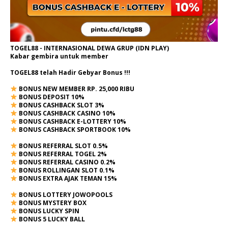
TOGEL88 - INTERNASIONAL DEWA GRUP (IDN PLAY)
Kabar gembira untuk member
TOGEL88 telah Hadir Gebyar Bonus !!!
BONUS NEW MEMBER RP. 25,000 RIBU
BONUS DEPOSIT 10%
BONUS CASHBACK SLOT 3%
BONUS CASHBACK CASINO 10%
BONUS CASHBACK E-LOTTERY 10%
BONUS CASHBACK SPORTBOOK 10%
BONUS REFERRAL SLOT 0.5%
BONUS REFERRAL TOGEL 2%
BONUS REFERRAL CASINO 0.2%
BONUS ROLLINGAN SLOT 0.1%
BONUS EXTRA AJAK TEMAN 15%
BONUS LOTTERY JOWOPOOLS
BONUS MYSTERY BOX
BONUS LUCKY SPIN
BONUS 5 LUCKY BALL