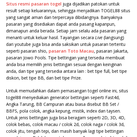
Situs resmi pasaran togel
juga dijadikan patokan untuk
result setiap keluarannya, sehingga menjadikan TOGEL88 situs
yang sangat aman dan terpercaya dibidangnya. Banyaknya
pasaran yang disediakan dapat anda pasang kapanpun,
dimanapun anda berada. Setiap jam selalu ada pasaran yang
menanti untuk keluar hasil. Tayangan secara
Live
(langsung)
dari youtube juga bisa anda saksikan untuk pasaran tertentu
seperti pasaran shio,
pasaran Toto Macau
, pasaran Jakarta,
pasaran Jowo Pools. Tipe bettingan yang tersedia membuat
anda bisa memilih jenis bettingan sesuai dengan keinginan
anda, dan tipe yang tersedia antara lain : bet tipe full, bet tipe
diskon, bet tipe BB, dan bet tipe Prize.
Untuk memudahkan dalam pemasangan togel online ini, situs
togel88 menyediakan generator bettingan seperti Fast4d,
Angka Tarung, BB Campuran atau biasa disebut BB Set /
BBFS, pola colok, angka kepung, mistik, index dan taysen.
Untuk jenis bettingan juga bisa beragam seperti 2D, 3D, 4D,
colok bebas, colok macau / colok 2d, colok naga / colok 3d,
colok jitu, tengah tepi, dan masih banyak lagi tipe bettingan