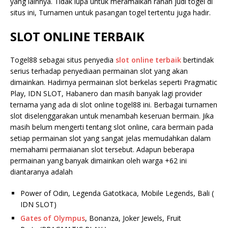
yang lainnya. Tidak lupa untuk meramalkan ranah judi togel di
situs ini, Turnamen untuk pasangan togel tertentu juga hadir.
SLOT ONLINE TERBAIK
Togel88 sebagai situs penyedia
slot online terbaik
bertindak
serius terhadap penyediaan permainan slot yang akan
dimainkan. Hadirnya permainan slot berkelas seperti Pragmatic
Play, IDN SLOT, Habanero dan masih banyak lagi provider
ternama yang ada di slot online togel88 ini. Berbagai turnamen
slot diselenggarakan untuk menambah keseruan bermain. Jika
masih belum mengerti tentang slot online, cara bermain pada
setiap permainan slot yang sangat jelas memudahkan dalam
memahami permaianan slot tersebut. Adapun beberapa
permainan yang banyak dimainkan oleh warga +62 ini
diantaranya adalah
Power of Odin, Legenda Gatotkaca, Mobile Legends, Bali (
IDN SLOT)
Gates of Olympus
, Bonanza, Joker Jewels, Fruit