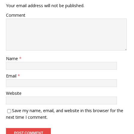
Your email address will not be published.
Comment
Name
*
Email
*
Website
Save my name, email, and website in this browser for the
next time I comment.