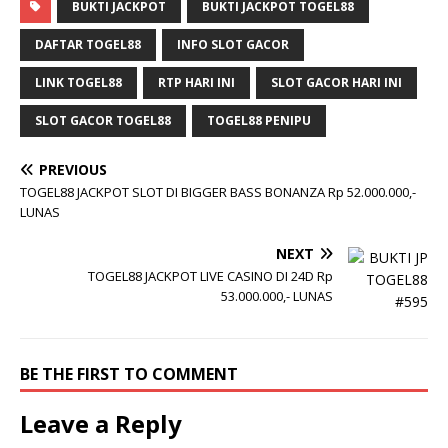
BUKTI JACKPOT
BUKTI JACKPOT TOGEL88
DAFTAR TOGEL88
INFO SLOT GACOR
LINK TOGEL88
RTP HARI INI
SLOT GACOR HARI INI
SLOT GACOR TOGEL88
TOGEL88 PENIPU
PREVIOUS
TOGEL88 JACKPOT SLOT DI BIGGER BASS BONANZA Rp 52.000.000,-
LUNAS
NEXT
TOGEL88 JACKPOT LIVE CASINO DI 24D Rp
53.000.000,- LUNAS
BE THE FIRST TO COMMENT
Leave a Reply