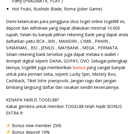
Party (PRAGMATIC PLAY )
Hot Fruits, Bushido Blade, Roma (Joker Game)
Demi kelancaran para pengguna situs togel online togel88 ini,
deposit dan withdraw yang dapat dilakukan minimal 10.000
rupiah. Selain itu banyak pilihan rekening Bank yang dapat anda
daftarkan yaitu BCA , BRI , MANDIRI , CIMB , PANIN ,
SINARMAS , BSI , JENIUS , MAYBANK , MEGA , PERMATA.
Selain rekening bank tersebut juga dapat melalui e-wallet /
dompet digital seperti DANA, GOPAY, OVO. Sebagai pelengkap
lainnya, togel88 juga memberikan
bonus
yang sangat banyak
untuk para pemain setia, seperti Lucky Spin, Mistery Box,
Cashback, Tiket lotre jowopools. Jangan ragu dan jangan
bimbang langsung daftar dan rasakan sendiri keseruannya.
KENAPA HARUS TOGEL88?
Kabar gembira untuk member TOGEL88 telah Hadir BONUS
EXTRA !!!
Bonus new member 25rb
Bonus deposit 10%