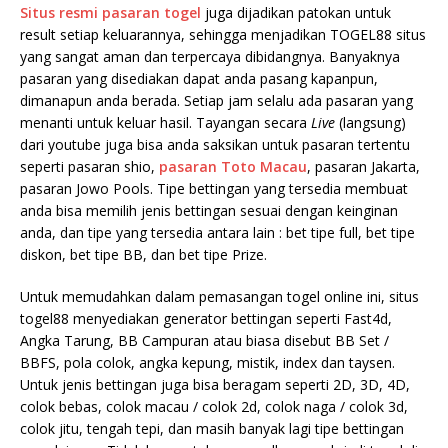
Situs resmi pasaran togel
juga dijadikan patokan untuk
result setiap keluarannya, sehingga menjadikan TOGEL88 situs
yang sangat aman dan terpercaya dibidangnya. Banyaknya
pasaran yang disediakan dapat anda pasang kapanpun,
dimanapun anda berada. Setiap jam selalu ada pasaran yang
menanti untuk keluar hasil. Tayangan secara
Live
(langsung)
dari youtube juga bisa anda saksikan untuk pasaran tertentu
seperti pasaran shio,
pasaran Toto Macau
, pasaran Jakarta,
pasaran Jowo Pools. Tipe bettingan yang tersedia membuat
anda bisa memilih jenis bettingan sesuai dengan keinginan
anda, dan tipe yang tersedia antara lain : bet tipe full, bet tipe
diskon, bet tipe BB, dan bet tipe Prize.
Untuk memudahkan dalam pemasangan togel online ini, situs
togel88 menyediakan generator bettingan seperti Fast4d,
Angka Tarung, BB Campuran atau biasa disebut BB Set /
BBFS, pola colok, angka kepung, mistik, index dan taysen.
Untuk jenis bettingan juga bisa beragam seperti 2D, 3D, 4D,
colok bebas, colok macau / colok 2d, colok naga / colok 3d,
colok jitu, tengah tepi, dan masih banyak lagi tipe bettingan