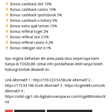
Bonus cashback slot 10%
Bonus cashback casino 10%
Bonus cashback sportsbook 5%
Bonus cashback e-lottery 5%
Bonus extra ajak teman 15%
Bonus refferal togel 2%
Bonus refferal slot 0.5%
Bonus refferal casino 0.2%
Bonus rollingan slot 0.1%
Ayo segera daftarkan diri anda pada situs terpercaya kami
hanya di TOGEL88. Untuk info pendaftaran lebih lanjut boleh
hubungi kontak dibawah ini :
Link Alternatif 1 : http://159.223.54.58Link Alternatif 2 :
https://172.93.186.3Link Alternatif 3 : https://togeel88.comLink
Alternatif 4 :
https://orbit.sgp1.cdn.digitaloceanspaces.com/togel88/index.ht
ml