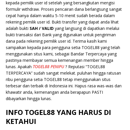
kepada pemilik user id setelah yang bersangkutan mengisi
formulir withdraw. Proses pencairan dana berlangsung sangat
cepat hanya dalam waktu 5-10 menit sudah berada dalam
rekening pemilik user id. Bukti transfer yang dapat anda lihat
adalah bukti
SAH / VALID
yang langsung di dapatkan melalui
bukti transaksi dari Bank yang digunakan untuk pengiriman
dana pada rekening pemilik user id. Terima kasih kami
sampaikan kepada para pengguna setia TOGEL88 yang telah
menggunakan situs kami, sebagai Bandar Terpercaya yang
pastinya membayar semua kemenangan member hingga
lunas. Apakah
TOGEL88 PENIPU
? Reputasi “TOGEL88
TERPERCAYA” sudah sangat melekat. puluhan hingga ratusan
ribu pengguna setia TOGEL88 tetap menggunakan situs
terbesar dan terbaik di Indonesia ini. Hapus rasa was-was dan
khawatir anda, kemenangan anda berapapun PASTI
dibayarkan hingga lunas.
INFO TOGEL88 YANG HARUS DI
KETAHUI