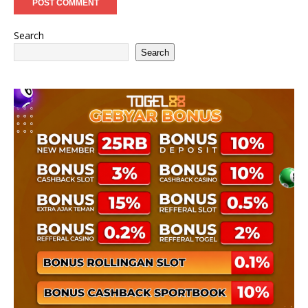
Search
Search