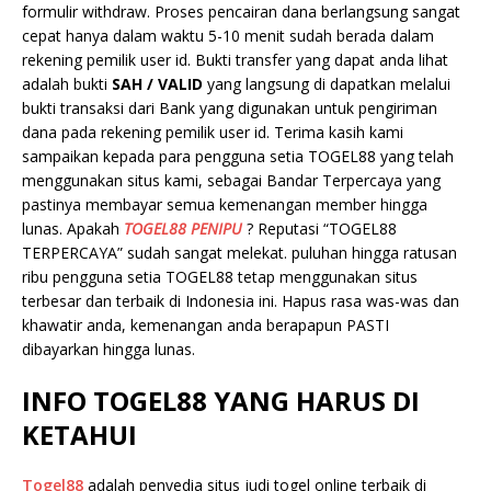
formulir withdraw. Proses pencairan dana berlangsung sangat
cepat hanya dalam waktu 5-10 menit sudah berada dalam
rekening pemilik user id. Bukti transfer yang dapat anda lihat
adalah bukti
SAH / VALID
yang langsung di dapatkan melalui
bukti transaksi dari Bank yang digunakan untuk pengiriman
dana pada rekening pemilik user id. Terima kasih kami
sampaikan kepada para pengguna setia TOGEL88 yang telah
menggunakan situs kami, sebagai Bandar Terpercaya yang
pastinya membayar semua kemenangan member hingga
lunas. Apakah
TOGEL88 PENIPU
? Reputasi “TOGEL88
TERPERCAYA” sudah sangat melekat. puluhan hingga ratusan
ribu pengguna setia TOGEL88 tetap menggunakan situs
terbesar dan terbaik di Indonesia ini. Hapus rasa was-was dan
khawatir anda, kemenangan anda berapapun PASTI
dibayarkan hingga lunas.
INFO TOGEL88 YANG HARUS DI
KETAHUI
Togel88
adalah penyedia situs judi togel online terbaik di