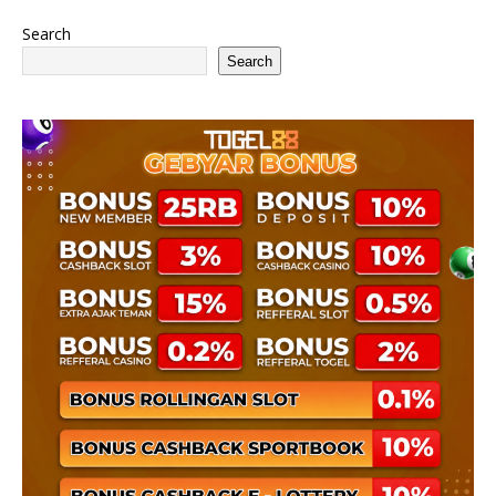
Search
Search