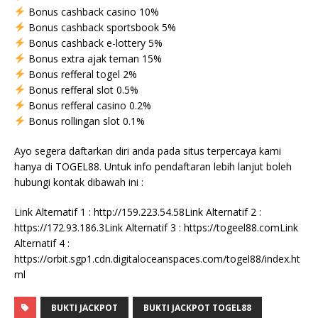
Bonus cashback casino 10%
Bonus cashback sportsbook 5%
Bonus cashback e-lottery 5%
Bonus extra ajak teman 15%
Bonus refferal togel 2%
Bonus refferal slot 0.5%
Bonus refferal casino 0.2%
Bonus rollingan slot 0.1%
Ayo segera daftarkan diri anda pada situs terpercaya kami
hanya di TOGEL88. Untuk info pendaftaran lebih lanjut boleh
hubungi kontak dibawah ini :
Link Alternatif 1 : http://159.223.54.58Link Alternatif 2 :
https://172.93.186.3Link Alternatif 3 : https://togeel88.comLink
Alternatif 4 :
https://orbit.sgp1.cdn.digitaloceanspaces.com/togel88/index.ht
ml
BUKTI JACKPOT
BUKTI JACKPOT TOGEL88