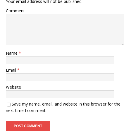
Your email address will not be published.
Comment
Name
*
Email
*
Website
Save my name, email, and website in this browser for the
next time I comment.