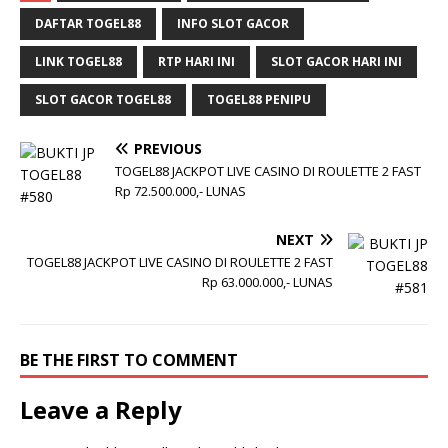
DAFTAR TOGEL88
INFO SLOT GACOR
LINK TOGEL88
RTP HARI INI
SLOT GACOR HARI INI
SLOT GACOR TOGEL88
TOGEL88 PENIPU
PREVIOUS
TOGEL88 JACKPOT LIVE CASINO DI ROULETTE 2 FAST
Rp 72.500.000,- LUNAS
NEXT
TOGEL88 JACKPOT LIVE CASINO DI ROULETTE 2 FAST
Rp 63.000.000,- LUNAS
BE THE FIRST TO COMMENT
Leave a Reply