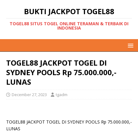
BUKTI JACKPOT TOGEL88
TOGEL88 SITUS TOGEL ONLINE TERAMAN & TERBAIK DI
INDONESIA
TOGEL88 JACKPOT TOGEL DI
SYDNEY POOLS Rp 75.000.000,-
LUNAS
December 27, 2023
tgadm
TOGEL88 JACKPOT TOGEL DI SYDNEY POOLS Rp 75.000.000,-
LUNAS