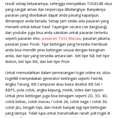
result setiap keluarannya, sehingga menjadikan TOGEL88 situs
yang sangat aman dan terpercaya dibidangnya. Banyaknya
pasaran yang disediakan dapat anda pasang kapanpun,
dimanapun anda berada. Setiap jam selalu ada pasaran yang
menanti untuk keluar hasil. Tayangan secara
Live
(langsung)
dari youtube juga bisa anda saksikan untuk pasaran tertentu
seperti pasaran shio,
pasaran Toto Macau
, pasaran Jakarta,
pasaran Jowo Pools. Tipe bettingan yang tersedia membuat
anda bisa memilih jenis bettingan sesuai dengan keinginan
anda, dan tipe yang tersedia antara lain : bet tipe full, bet tipe
diskon, bet tipe BB, dan bet tipe Prize.
Untuk memudahkan dalam pemasangan togel online ini, situs
togel88 menyediakan generator bettingan seperti Fast4d,
Angka Tarung, BB Campuran atau biasa disebut BB Set /
BBFS, pola colok, angka kepung, mistik, index dan taysen.
Untuk jenis bettingan juga bisa beragam seperti 2D, 3D, 4D,
colok bebas, colok macau / colok 2d, colok naga / colok 3d,
colok jitu, tengah tepi, dan masih banyak lagi tipe bettingan
yang lainnya. Tidak lupa untuk meramalkan ranah judi togel di