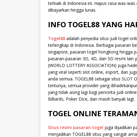
terbaik di Indonesia ini. Hapus rasa was-w
dibayarkan hingga lunas.
INFO TOGEL88 YANG HA
Togel88
adalah penyedia situs judi togel on
terlengkap di Indonesia. Berbagai pasaran be
singapore, pasaran togel hongkong hingga pa
pasaran-pasaran 3D, 4D, dan 5D resmi lain ya
(WORLD LOTTERY ASSOCIATION) juga hadir 
yang viral seperti slot online, esport, dan ju
anda semua. TOGEL88 sebagai situs SLOT O
tentunya, semua provider yang dihadirkanpun
yang tidak asing lagi bagi pencinta judi onlin
Billiards, Poker Dice, dan masih banyak lagi.
TOGEL ONLINE TERAMA
Situs resmi pasaran togel
juga dijadikan p
menjadikan TOGEL88 situs yang sangat aman