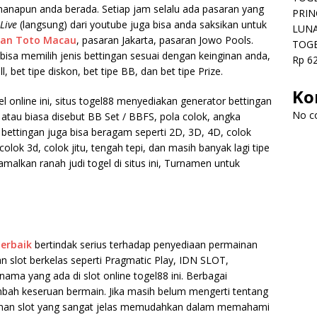
anapun anda berada. Setiap jam selalu ada pasaran yang
PRIN
Live
(langsung) dari youtube juga bisa anda saksikan untuk
LUN
ran Toto Macau
, pasaran Jakarta, pasaran Jowo Pools.
TOGE
isa memilih jenis bettingan sesuai dengan keinginan anda,
Rp 6
ll, bet tipe diskon, bet tipe BB, dan bet tipe Prize.
Ko
nline ini, situs togel88 menyediakan generator bettingan
No c
atau biasa disebut BB Set / BBFS, pola colok, angka
s bettingan juga bisa beragam seperti 2D, 3D, 4D, colok
olok 3d, colok jitu, tengah tepi, dan masih banyak lagi tipe
amalkan ranah judi togel di situs ini, Turnamen untuk
terbaik
bertindak serius terhadap penyediaan permainan
n slot berkelas seperti Pragmatic Play, IDN SLOT,
ama yang ada di slot online togel88 ini. Berbagai
bah keseruan bermain. Jika masih belum mengerti tentang
mainan slot yang sangat jelas memudahkan dalam memahami