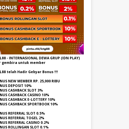
L88 - INTERNASIONAL DEWA GRUP (IDN PLAY)
r gembira untuk member
88 telah Hadir Gebyar Bonus !!!
NUS NEW MEMBER RP. 25,000 RIBU
NUS DEPOSIT 10%
NUS CASHBACK SLOT 3%
NUS CASHBACK CASINO 10%
NUS CASHBACK E-LOTTERY 10%
NUS CASHBACK SPORTBOOK 10%
NUS REFERRAL SLOT 0.5%
NUS REFERRAL TOGEL 2%
NUS REFERRAL CASINO 0.2%
NUS ROLLINGAN SLOT 0.1%