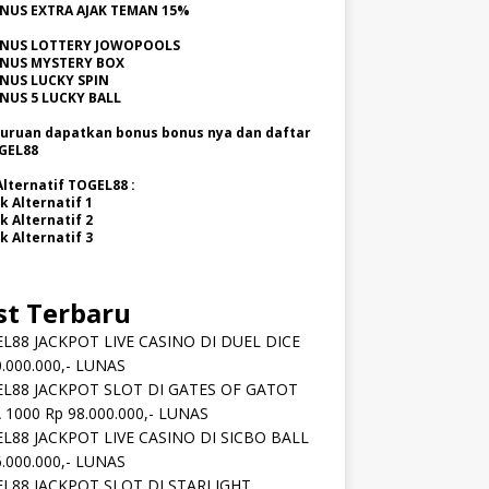
NUS EXTRA AJAK TEMAN 15%
NUS LOTTERY JOWOPOOLS
NUS MYSTERY BOX
NUS LUCKY SPIN
NUS 5 LUCKY BALL
uruan dapatkan bonus bonus nya dan daftar
GEL88
Alternatif TOGEL88 :
nk Alternatif
1
nk Alternatif
2
k Alternatif 3
st Terbaru
L88 JACKPOT LIVE CASINO DI DUEL DICE
0.000.000,- LUNAS
L88 JACKPOT SLOT DI GATES OF GATOT
 1000 Rp 98.000.000,- LUNAS
L88 JACKPOT LIVE CASINO DI SICBO BALL
6.000.000,- LUNAS
L88 JACKPOT SLOT DI STARLIGHT