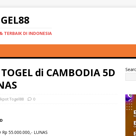
OGEL88
 TERBAIK DI INDONESIA
 TOGEL di CAMBODIA 5D
Sear
UNAS
ckpot Togel88
0
5D
Rp 55.000.000,- LUNAS