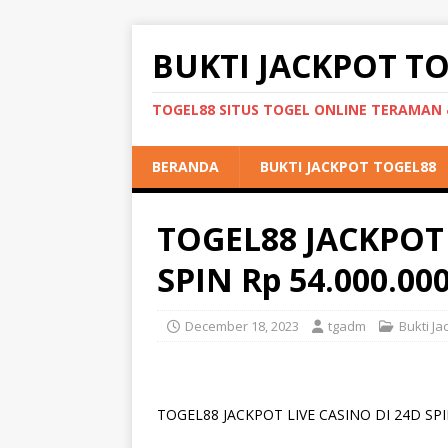
BUKTI JACKPOT T
TOGEL88 SITUS TOGEL ONLINE TERAMAN &
BERANDA
BUKTI JACKPOT TOGEL88
TOGEL88 JACKPOT 
SPIN Rp 54.000.00
December 18, 2023
tgadm
Bukti Ja
TOGEL88 JACKPOT LIVE CASINO DI 24D SPIN