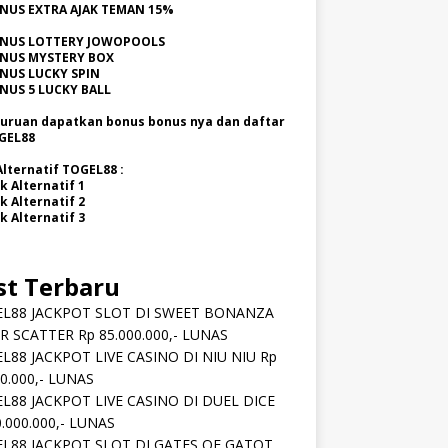
NUS EXTRA AJAK TEMAN 15%
NUS LOTTERY JOWOPOOLS
NUS MYSTERY BOX
NUS LUCKY SPIN
NUS 5 LUCKY BALL
uruan dapatkan bonus bonus nya dan daftar
GEL88
Alternatif TOGEL88 :
nk Alternatif
1
nk Alternatif
2
k Alternatif 3
st Terbaru
L88 JACKPOT SLOT DI SWEET BONANZA
R SCATTER Rp 85.000.000,- LUNAS
L88 JACKPOT LIVE CASINO DI NIU NIU Rp
00.000,- LUNAS
L88 JACKPOT LIVE CASINO DI DUEL DICE
0.000.000,- LUNAS
L88 JACKPOT SLOT DI GATES OF GATOT