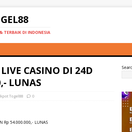
OGEL88
 TERBAIK DI INDONESIA
LIVE CASINO DI 24D
Sear
0,- LUNAS
ckpot Togel88
0
 Rp 54.000.000,- LUNAS