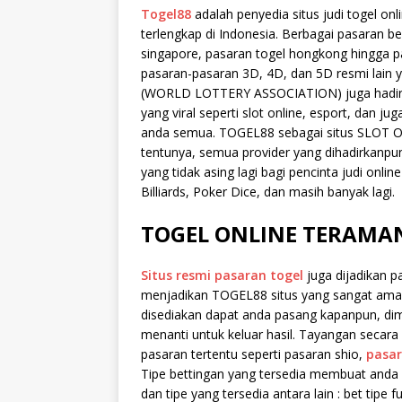
Togel88
adalah penyedia situs judi togel on
terlengkap di Indonesia. Berbagai pasaran be
singapore, pasaran togel hongkong hingga pa
pasaran-pasaran 3D, 4D, dan 5D resmi lain ya
(WORLD LOTTERY ASSOCIATION) juga hadir 
yang viral seperti slot online, esport, dan ju
anda semua. TOGEL88 sebagai situs SLOT O
tentunya, semua provider yang dihadirkanpun
yang tidak asing lagi bagi pencinta judi onlin
Billiards, Poker Dice, dan masih banyak lagi.
TOGEL ONLINE TERAMA
Situs resmi pasaran togel
juga dijadikan p
menjadikan TOGEL88 situs yang sangat aman
disediakan dapat anda pasang kapanpun, dim
menanti untuk keluar hasil. Tayangan secara
pasaran tertentu seperti pasaran shio,
pasa
Tipe bettingan yang tersedia membuat anda b
dan tipe yang tersedia antara lain : bet tipe fu