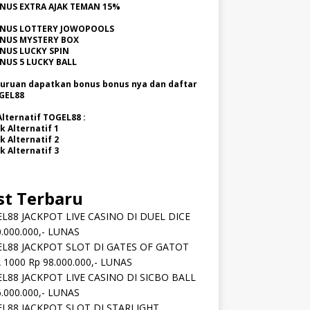
NUS EXTRA AJAK TEMAN 15%
NUS LOTTERY JOWOPOOLS
NUS MYSTERY BOX
NUS LUCKY SPIN
NUS 5 LUCKY BALL
uruan dapatkan bonus bonus nya dan daftar
GEL88
Alternatif TOGEL88 :
nk Alternatif
1
nk Alternatif
2
k Alternatif 3
st Terbaru
L88 JACKPOT LIVE CASINO DI DUEL DICE
0.000.000,- LUNAS
L88 JACKPOT SLOT DI GATES OF GATOT
 1000 Rp 98.000.000,- LUNAS
L88 JACKPOT LIVE CASINO DI SICBO BALL
6.000.000,- LUNAS
L88 JACKPOT SLOT DI STARLIGHT