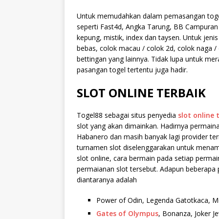
Untuk memudahkan dalam pemasangan togel o
seperti Fast4d, Angka Tarung, BB Campuran 
kepung, mistik, index dan taysen. Untuk jeni
bebas, colok macau / colok 2d, colok naga / c
bettingan yang lainnya. Tidak lupa untuk mer
pasangan togel tertentu juga hadir.
SLOT ONLINE TERBAIK
Togel88 sebagai situs penyedia
slot online 
slot yang akan dimainkan. Hadirnya permaina
Habanero dan masih banyak lagi provider tern
turnamen slot diselenggarakan untuk menam
slot online, cara bermain pada setiap per
permaianan slot tersebut. Adapun beberapa 
diantaranya adalah
Power of Odin, Legenda Gatotkaca, Mo
Gates of Olympus
, Bonanza, Joker J