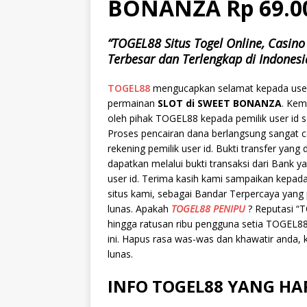
BONANZA Rp 69.00
“TOGEL88 Situs Togel Online, Casino 
Terbesar dan Terlengkap di Indonesi
TOGEL88
mengucapkan selamat kepada user
permainan
SLOT di SWEET BONANZA
. Ke
oleh pihak TOGEL88 kepada pemilik user id s
Proses pencairan dana berlangsung sangat 
rekening pemilik user id. Bukti transfer yang
dapatkan melalui bukti transaksi dari Bank 
user id. Terima kasih kami sampaikan kepa
situs kami, sebagai Bandar Terpercaya ya
lunas. Apakah
TOGEL88 PENIPU
? Reputasi “
hingga ratusan ribu pengguna setia TOGEL88
ini. Hapus rasa was-was dan khawatir anda
lunas.
INFO TOGEL88 YANG HA