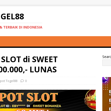
OGEL88
 TERBAIK DI INDONESIA
SLOT di SWEET
Sear
0.000,- LUNAS
kpot Togel88
0