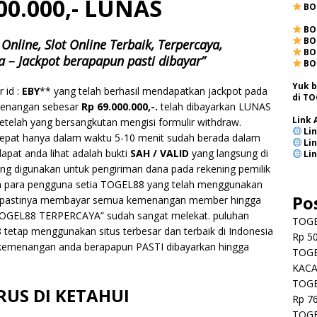
0.000,- LUNAS
BO
BO
BO
Online, Slot Online Terbaik, Terpercaya,
BO
a – Jackpot berapapun pasti dibayar”
BO
Yuk b
 id :
EBY
** yang telah berhasil mendapatkan jackpot pada
di TO
menangan sebesar
Rp
69.000.000
,-.
telah dibayarkan LUNAS
Link 
etelah yang bersangkutan mengisi formulir withdraw.
Li
cepat hanya dalam waktu 5-10 menit sudah berada dalam
Li
 dapat anda lihat adalah bukti
SAH / VALID
yang langsung di
Lin
yang digunakan untuk pengiriman dana pada rekening pemilik
da para pengguna setia TOGEL88 yang telah menggunakan
Po
ng pastinya membayar semua kemenangan member hingga
TOGEL88 TERPERCAYA” sudah sangat melekat. puluhan
TOGE
 tetap menggunakan situs terbesar dan terbaik di Indonesia
Rp 5
, kemenangan anda berapapun PASTI dibayarkan hingga
TOGE
KACA
TOGE
RUS DI KETAHUI
Rp 7
TOGE