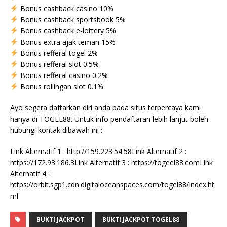
Bonus cashback casino 10%
Bonus cashback sportsbook 5%
Bonus cashback e-lottery 5%
Bonus extra ajak teman 15%
Bonus refferal togel 2%
Bonus refferal slot 0.5%
Bonus refferal casino 0.2%
Bonus rollingan slot 0.1%
Ayo segera daftarkan diri anda pada situs terpercaya kami
hanya di TOGEL88. Untuk info pendaftaran lebih lanjut boleh
hubungi kontak dibawah ini :
Link Alternatif 1 : http://159.223.54.58Link Alternatif 2 :
https://172.93.186.3Link Alternatif 3 : https://togeel88.comLink
Alternatif 4 :
https://orbit.sgp1.cdn.digitaloceanspaces.com/togel88/index.ht
ml
BUKTI JACKPOT
BUKTI JACKPOT TOGEL88