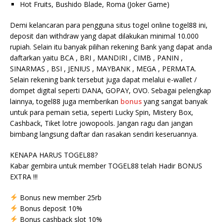
Hot Fruits, Bushido Blade, Roma (Joker Game)
Demi kelancaran para pengguna situs togel online togel88 ini,
deposit dan withdraw yang dapat dilakukan minimal 10.000
rupiah. Selain itu banyak pilihan rekening Bank yang dapat anda
daftarkan yaitu BCA , BRI , MANDIRI , CIMB , PANIN ,
SINARMAS , BSI , JENIUS , MAYBANK , MEGA , PERMATA.
Selain rekening bank tersebut juga dapat melalui e-wallet /
dompet digital seperti DANA, GOPAY, OVO. Sebagai pelengkap
lainnya, togel88 juga memberikan
bonus
yang sangat banyak
untuk para pemain setia, seperti Lucky Spin, Mistery Box,
Cashback, Tiket lotre jowopools. Jangan ragu dan jangan
bimbang langsung daftar dan rasakan sendiri keseruannya.
KENAPA HARUS TOGEL88?
Kabar gembira untuk member TOGEL88 telah Hadir BONUS
EXTRA !!!
Bonus new member 25rb
Bonus deposit 10%
Bonus cashback slot 10%