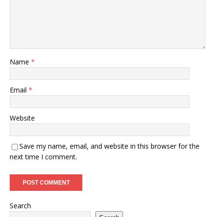
Name
*
Email
*
Website
Save my name, email, and website in this browser for the
next time I comment.
Search