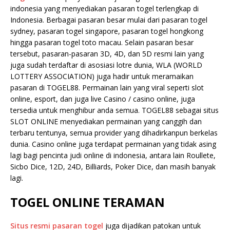
indonesia yang menyediakan pasaran togel terlengkap di
Indonesia. Berbagai pasaran besar mulai dari pasaran togel
sydney, pasaran togel singapore, pasaran togel hongkong
hingga pasaran togel toto macau. Selain pasaran besar
tersebut, pasaran-pasaran 3D, 4D, dan 5D resmi lain yang
juga sudah terdaftar di asosiasi lotre dunia, WLA (WORLD
LOTTERY ASSOCIATION) juga hadir untuk meramaikan
pasaran di TOGEL88. Permainan lain yang viral seperti slot
online, esport, dan juga live Casino / casino online, juga
tersedia untuk menghibur anda semua. TOGEL88 sebagai situs
SLOT ONLINE menyediakan permainan yang canggih dan
terbaru tentunya, semua provider yang dihadirkanpun berkelas
dunia. Casino online juga terdapat permainan yang tidak asing
lagi bagi pencinta judi online di indonesia, antara lain Roullete,
Sicbo Dice, 12D, 24D, Billiards, Poker Dice, dan masih banyak
lagi.
TOGEL ONLINE TERAMAN
Situs resmi pasaran togel
juga dijadikan patokan untuk