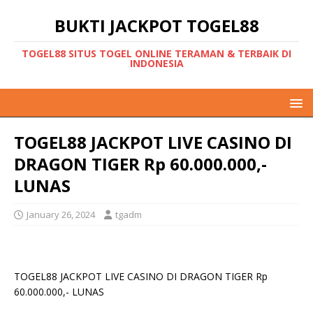
BUKTI JACKPOT TOGEL88
TOGEL88 SITUS TOGEL ONLINE TERAMAN & TERBAIK DI
INDONESIA
TOGEL88 JACKPOT LIVE CASINO DI
DRAGON TIGER Rp 60.000.000,-
LUNAS
January 26, 2024
tgadm
TOGEL88 JACKPOT LIVE CASINO DI DRAGON TIGER Rp
60.000.000,- LUNAS