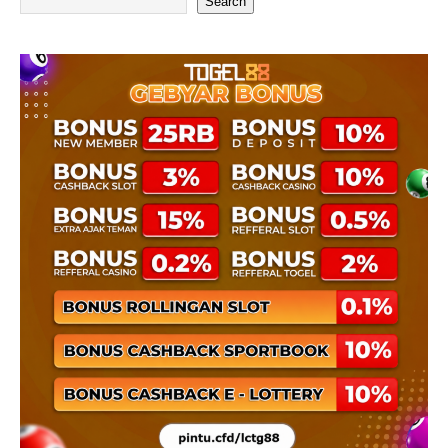
Search