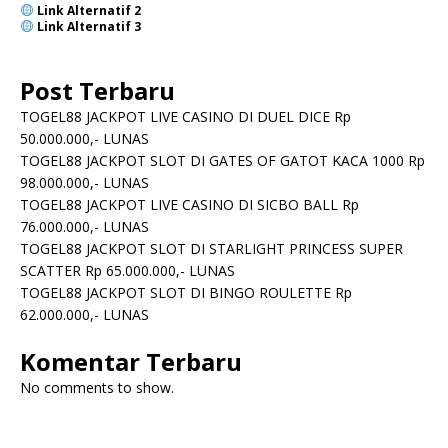
Link Alternatif
2
Link Alternatif 3
Post Terbaru
TOGEL88 JACKPOT LIVE CASINO DI DUEL DICE Rp
50.000.000,- LUNAS
TOGEL88 JACKPOT SLOT DI GATES OF GATOT KACA 1000 Rp
98.000.000,- LUNAS
TOGEL88 JACKPOT LIVE CASINO DI SICBO BALL Rp
76.000.000,- LUNAS
TOGEL88 JACKPOT SLOT DI STARLIGHT PRINCESS SUPER
SCATTER Rp 65.000.000,- LUNAS
TOGEL88 JACKPOT SLOT DI BINGO ROULETTE Rp
62.000.000,- LUNAS
Komentar Terbaru
No comments to show.