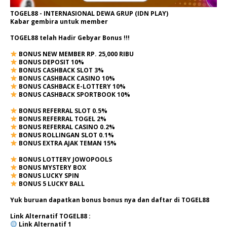
TOGEL88 - INTERNASIONAL DEWA GRUP (IDN PLAY)
Kabar gembira untuk member
TOGEL88 telah Hadir Gebyar Bonus !!!
BONUS NEW MEMBER RP. 25,000 RIBU
BONUS DEPOSIT 10%
BONUS CASHBACK SLOT 3%
BONUS CASHBACK CASINO 10%
BONUS CASHBACK E-LOTTERY 10%
BONUS CASHBACK SPORTBOOK 10%
BONUS REFERRAL SLOT 0.5%
BONUS REFERRAL TOGEL 2%
BONUS REFERRAL CASINO 0.2%
BONUS ROLLINGAN SLOT 0.1%
BONUS EXTRA AJAK TEMAN 15%
BONUS LOTTERY JOWOPOOLS
BONUS MYSTERY BOX
BONUS LUCKY SPIN
BONUS 5 LUCKY BALL
Yuk buruan dapatkan bonus bonus nya dan daftar di TOGEL88
Link Alternatif TOGEL88 :
Link Alternatif
1