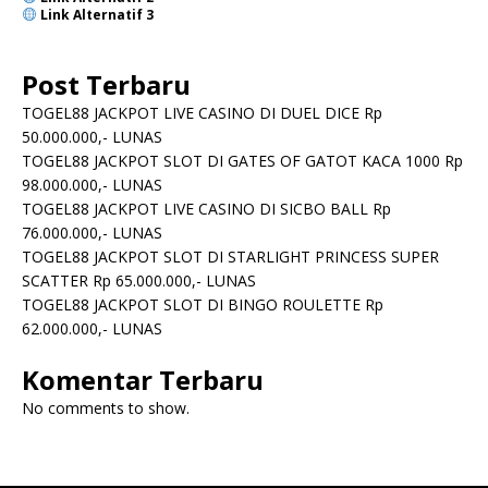
Link Alternatif 3
Post Terbaru
TOGEL88 JACKPOT LIVE CASINO DI DUEL DICE Rp
50.000.000,- LUNAS
TOGEL88 JACKPOT SLOT DI GATES OF GATOT KACA 1000 Rp
98.000.000,- LUNAS
TOGEL88 JACKPOT LIVE CASINO DI SICBO BALL Rp
76.000.000,- LUNAS
TOGEL88 JACKPOT SLOT DI STARLIGHT PRINCESS SUPER
SCATTER Rp 65.000.000,- LUNAS
TOGEL88 JACKPOT SLOT DI BINGO ROULETTE Rp
62.000.000,- LUNAS
Komentar Terbaru
No comments to show.