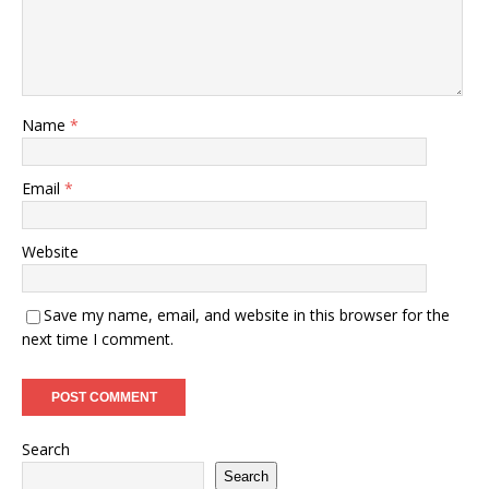
Name
*
Email
*
Website
Save my name, email, and website in this browser for the
next time I comment.
Search
Search