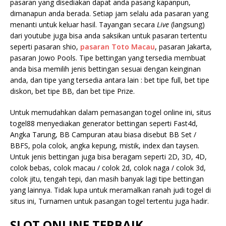
pasaran yang disediakan dapat anda pasang kapanpun,
dimanapun anda berada. Setiap jam selalu ada pasaran yang
menanti untuk keluar hasil. Tayangan secara
Live
(langsung)
dari youtube juga bisa anda saksikan untuk pasaran tertentu
seperti pasaran shio,
pasaran Toto Macau
, pasaran Jakarta,
pasaran Jowo Pools. Tipe bettingan yang tersedia membuat
anda bisa memilih jenis bettingan sesuai dengan keinginan
anda, dan tipe yang tersedia antara lain : bet tipe full, bet tipe
diskon, bet tipe BB, dan bet tipe Prize.
Untuk memudahkan dalam pemasangan togel online ini, situs
togel88 menyediakan generator bettingan seperti Fast4d,
Angka Tarung, BB Campuran atau biasa disebut BB Set /
BBFS, pola colok, angka kepung, mistik, index dan taysen.
Untuk jenis bettingan juga bisa beragam seperti 2D, 3D, 4D,
colok bebas, colok macau / colok 2d, colok naga / colok 3d,
colok jitu, tengah tepi, dan masih banyak lagi tipe bettingan
yang lainnya. Tidak lupa untuk meramalkan ranah judi togel di
situs ini, Turnamen untuk pasangan togel tertentu juga hadir.
SLOT ONLINE TERBAIK