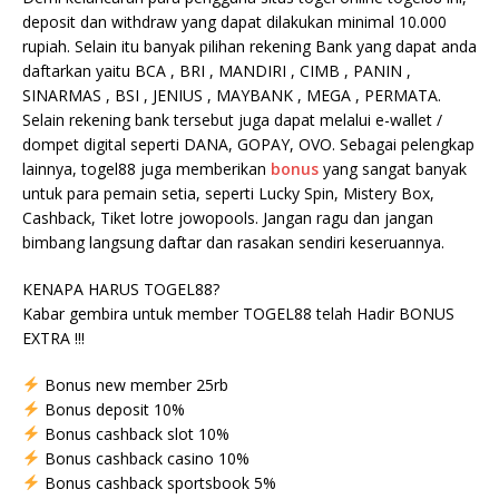
deposit dan withdraw yang dapat dilakukan minimal 10.000
rupiah. Selain itu banyak pilihan rekening Bank yang dapat anda
daftarkan yaitu BCA , BRI , MANDIRI , CIMB , PANIN ,
SINARMAS , BSI , JENIUS , MAYBANK , MEGA , PERMATA.
Selain rekening bank tersebut juga dapat melalui e-wallet /
dompet digital seperti DANA, GOPAY, OVO. Sebagai pelengkap
lainnya, togel88 juga memberikan
bonus
yang sangat banyak
untuk para pemain setia, seperti Lucky Spin, Mistery Box,
Cashback, Tiket lotre jowopools. Jangan ragu dan jangan
bimbang langsung daftar dan rasakan sendiri keseruannya.
KENAPA HARUS TOGEL88?
Kabar gembira untuk member TOGEL88 telah Hadir BONUS
EXTRA !!!
Bonus new member 25rb
Bonus deposit 10%
Bonus cashback slot 10%
Bonus cashback casino 10%
Bonus cashback sportsbook 5%