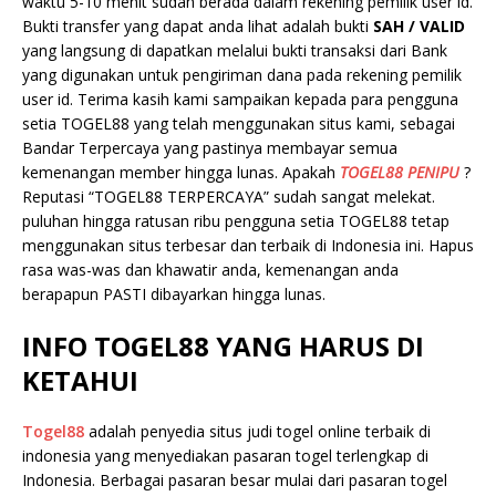
waktu 5-10 menit sudah berada dalam rekening pemilik user id.
Bukti transfer yang dapat anda lihat adalah bukti
SAH / VALID
yang langsung di dapatkan melalui bukti transaksi dari Bank
yang digunakan untuk pengiriman dana pada rekening pemilik
user id. Terima kasih kami sampaikan kepada para pengguna
setia TOGEL88 yang telah menggunakan situs kami, sebagai
Bandar Terpercaya yang pastinya membayar semua
kemenangan member hingga lunas. Apakah
TOGEL88 PENIPU
?
Reputasi “TOGEL88 TERPERCAYA” sudah sangat melekat.
puluhan hingga ratusan ribu pengguna setia TOGEL88 tetap
menggunakan situs terbesar dan terbaik di Indonesia ini. Hapus
rasa was-was dan khawatir anda, kemenangan anda
berapapun PASTI dibayarkan hingga lunas.
INFO TOGEL88 YANG HARUS DI
KETAHUI
Togel88
adalah penyedia situs judi togel online terbaik di
indonesia yang menyediakan pasaran togel terlengkap di
Indonesia. Berbagai pasaran besar mulai dari pasaran togel