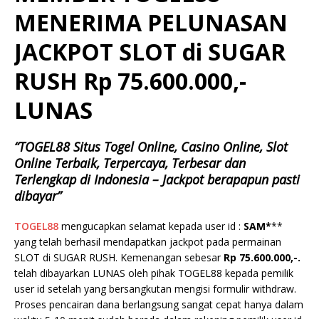
MENERIMA PELUNASAN
JACKPOT SLOT di SUGAR
RUSH Rp 75.600.000,-
LUNAS
“TOGEL88 Situs Togel Online, Casino Online, Slot
Online Terbaik, Terpercaya, Terbesar dan
Terlengkap di Indonesia – Jackpot berapapun pasti
dibayar”
TOGEL88
mengucapkan selamat kepada user id :
SAM*
**
yang telah berhasil mendapatkan jackpot pada permainan
SLOT di SUGAR RUSH. Kemenangan sebesar
Rp
75.600.000
,-.
telah dibayarkan LUNAS oleh pihak TOGEL88 kepada pemilik
user id setelah yang bersangkutan mengisi formulir withdraw.
Proses pencairan dana berlangsung sangat cepat hanya dalam