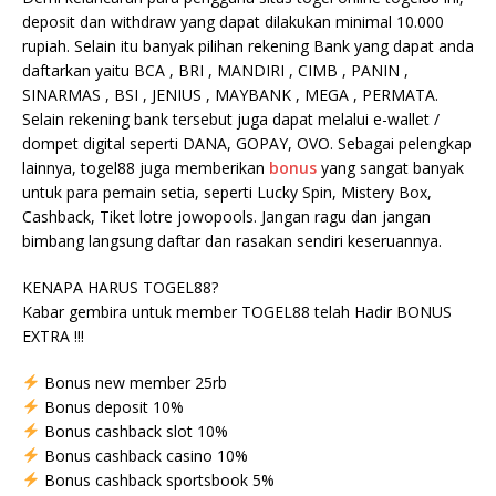
deposit dan withdraw yang dapat dilakukan minimal 10.000
rupiah. Selain itu banyak pilihan rekening Bank yang dapat anda
daftarkan yaitu BCA , BRI , MANDIRI , CIMB , PANIN ,
SINARMAS , BSI , JENIUS , MAYBANK , MEGA , PERMATA.
Selain rekening bank tersebut juga dapat melalui e-wallet /
dompet digital seperti DANA, GOPAY, OVO. Sebagai pelengkap
lainnya, togel88 juga memberikan
bonus
yang sangat banyak
untuk para pemain setia, seperti Lucky Spin, Mistery Box,
Cashback, Tiket lotre jowopools. Jangan ragu dan jangan
bimbang langsung daftar dan rasakan sendiri keseruannya.
KENAPA HARUS TOGEL88?
Kabar gembira untuk member TOGEL88 telah Hadir BONUS
EXTRA !!!
Bonus new member 25rb
Bonus deposit 10%
Bonus cashback slot 10%
Bonus cashback casino 10%
Bonus cashback sportsbook 5%