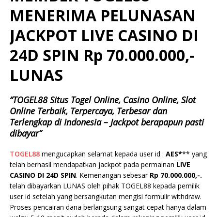
MENERIMA PELUNASAN
JACKPOT LIVE CASINO DI
24D SPIN Rp 70.000.000,-
LUNAS
“TOGEL88 Situs Togel Online, Casino Online, Slot
Online Terbaik, Terpercaya, Terbesar dan
Terlengkap di Indonesia – Jackpot berapapun pasti
dibayar”
TOGEL88
mengucapkan selamat kepada user id :
AES*
** yang
telah berhasil mendapatkan jackpot pada permainan
LIVE
CASINO DI 24D SPIN
. Kemenangan sebesar
Rp
70.000.000
,-.
telah dibayarkan LUNAS oleh pihak TOGEL88 kepada pemilik
user id setelah yang bersangkutan mengisi formulir withdraw.
Proses pencairan dana berlangsung sangat cepat hanya dalam