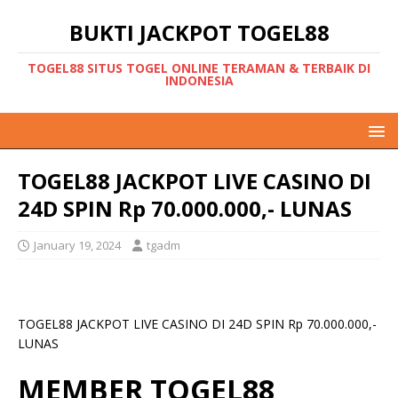
BUKTI JACKPOT TOGEL88
TOGEL88 SITUS TOGEL ONLINE TERAMAN & TERBAIK DI
INDONESIA
TOGEL88 JACKPOT LIVE CASINO DI
24D SPIN Rp 70.000.000,- LUNAS
January 19, 2024
tgadm
TOGEL88 JACKPOT LIVE CASINO DI 24D SPIN Rp 70.000.000,-
LUNAS
MEMBER TOGEL88