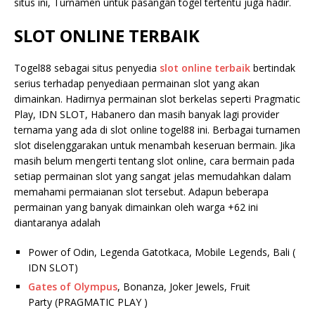
situs ini, Turnamen untuk pasangan togel tertentu juga hadir.
SLOT ONLINE TERBAIK
Togel88 sebagai situs penyedia
slot online terbaik
bertindak
serius terhadap penyediaan permainan slot yang akan
dimainkan. Hadirnya permainan slot berkelas seperti Pragmatic
Play, IDN SLOT, Habanero dan masih banyak lagi provider
ternama yang ada di slot online togel88 ini. Berbagai turnamen
slot diselenggarakan untuk menambah keseruan bermain. Jika
masih belum mengerti tentang slot online, cara bermain pada
setiap permainan slot yang sangat jelas memudahkan dalam
memahami permaianan slot tersebut. Adapun beberapa
permainan yang banyak dimainkan oleh warga +62 ini
diantaranya adalah
Power of Odin, Legenda Gatotkaca, Mobile Legends, Bali (
IDN SLOT)
Gates of Olympus
, Bonanza, Joker Jewels, Fruit
Party (PRAGMATIC PLAY )