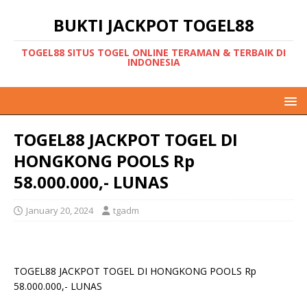
BUKTI JACKPOT TOGEL88
TOGEL88 SITUS TOGEL ONLINE TERAMAN & TERBAIK DI
INDONESIA
TOGEL88 JACKPOT TOGEL DI
HONGKONG POOLS Rp
58.000.000,- LUNAS
January 20, 2024
tgadm
TOGEL88 JACKPOT TOGEL DI HONGKONG POOLS Rp
58.000.000,- LUNAS