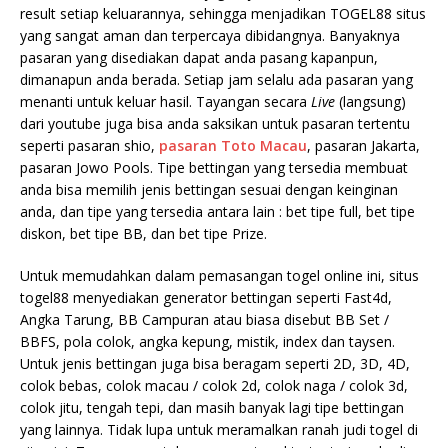
result setiap keluarannya, sehingga menjadikan TOGEL88 situs
yang sangat aman dan terpercaya dibidangnya. Banyaknya
pasaran yang disediakan dapat anda pasang kapanpun,
dimanapun anda berada. Setiap jam selalu ada pasaran yang
menanti untuk keluar hasil. Tayangan secara
Live
(langsung)
dari youtube juga bisa anda saksikan untuk pasaran tertentu
seperti pasaran shio,
pasaran Toto Macau
, pasaran Jakarta,
pasaran Jowo Pools. Tipe bettingan yang tersedia membuat
anda bisa memilih jenis bettingan sesuai dengan keinginan
anda, dan tipe yang tersedia antara lain : bet tipe full, bet tipe
diskon, bet tipe BB, dan bet tipe Prize.
Untuk memudahkan dalam pemasangan togel online ini, situs
togel88 menyediakan generator bettingan seperti Fast4d,
Angka Tarung, BB Campuran atau biasa disebut BB Set /
BBFS, pola colok, angka kepung, mistik, index dan taysen.
Untuk jenis bettingan juga bisa beragam seperti 2D, 3D, 4D,
colok bebas, colok macau / colok 2d, colok naga / colok 3d,
colok jitu, tengah tepi, dan masih banyak lagi tipe bettingan
yang lainnya. Tidak lupa untuk meramalkan ranah judi togel di