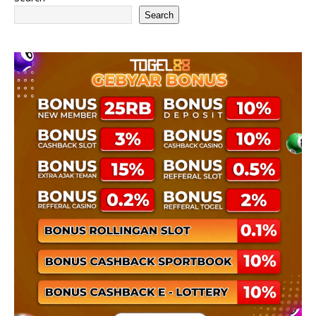
Search