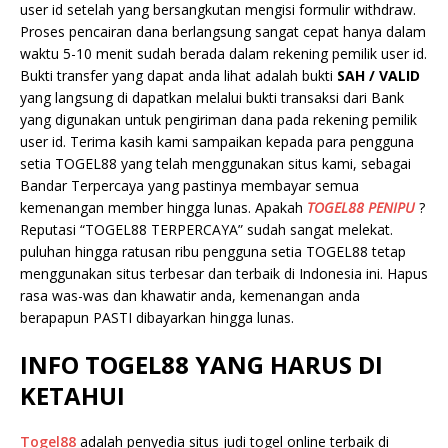
user id setelah yang bersangkutan mengisi formulir withdraw.
Proses pencairan dana berlangsung sangat cepat hanya dalam
waktu 5-10 menit sudah berada dalam rekening pemilik user id.
Bukti transfer yang dapat anda lihat adalah bukti
SAH / VALID
yang langsung di dapatkan melalui bukti transaksi dari Bank
yang digunakan untuk pengiriman dana pada rekening pemilik
user id. Terima kasih kami sampaikan kepada para pengguna
setia TOGEL88 yang telah menggunakan situs kami, sebagai
Bandar Terpercaya yang pastinya membayar semua
kemenangan member hingga lunas. Apakah
TOGEL88 PENIPU
?
Reputasi “TOGEL88 TERPERCAYA” sudah sangat melekat.
puluhan hingga ratusan ribu pengguna setia TOGEL88 tetap
menggunakan situs terbesar dan terbaik di Indonesia ini. Hapus
rasa was-was dan khawatir anda, kemenangan anda
berapapun PASTI dibayarkan hingga lunas.
INFO TOGEL88 YANG HARUS DI
KETAHUI
Togel88
adalah penyedia situs judi togel online terbaik di