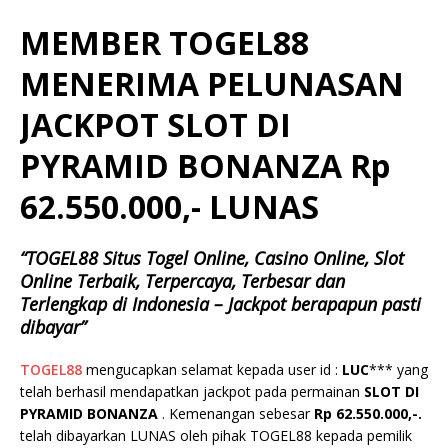
MEMBER TOGEL88
MENERIMA PELUNASAN
JACKPOT SLOT DI
PYRAMID BONANZA Rp
62.550.000,- LUNAS
“TOGEL88 Situs Togel Online, Casino Online, Slot
Online Terbaik, Terpercaya, Terbesar dan
Terlengkap di Indonesia – Jackpot berapapun pasti
dibayar”
TOGEL88
mengucapkan selamat kepada user id :
LUC
*** yang
telah berhasil mendapatkan jackpot pada permainan
SLOT DI
PYRAMID BONANZA
. Kemenangan sebesar
Rp
62.550.000
,-.
telah dibayarkan LUNAS oleh pihak TOGEL88 kepada pemilik