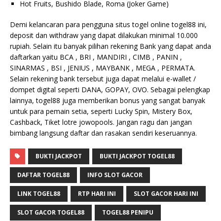
Hot Fruits, Bushido Blade, Roma (Joker Game)
Demi kelancaran para pengguna situs togel online togel88 ini,
deposit dan withdraw yang dapat dilakukan minimal 10.000
rupiah. Selain itu banyak pilihan rekening Bank yang dapat anda
daftarkan yaitu BCA , BRI , MANDIRI , CIMB , PANIN ,
SINARMAS , BSI , JENIUS , MAYBANK , MEGA , PERMATA.
Selain rekening bank tersebut juga dapat melalui e-wallet /
dompet digital seperti DANA, GOPAY, OVO. Sebagai pelengkap
lainnya, togel88 juga memberikan bonus yang sangat banyak
untuk para pemain setia, seperti Lucky Spin, Mistery Box,
Cashback, Tiket lotre jowopools. Jangan ragu dan jangan
bimbang langsung daftar dan rasakan sendiri keseruannya.
BUKTI JACKPOT
BUKTI JACKPOT TOGEL88
DAFTAR TOGEL88
INFO SLOT GACOR
LINK TOGEL88
RTP HARI INI
SLOT GACOR HARI INI
SLOT GACOR TOGEL88
TOGEL88 PENIPU