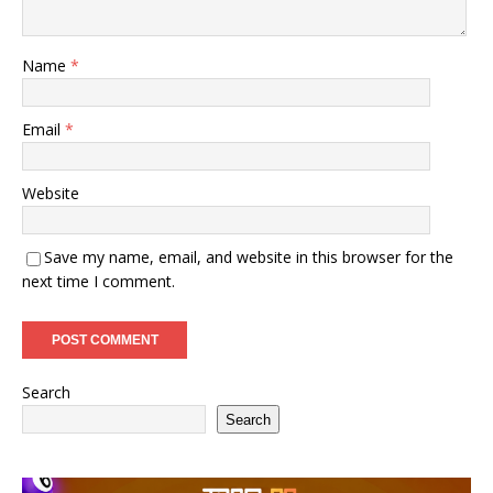
Name
*
Email
*
Website
Save my name, email, and website in this browser for the
next time I comment.
Search
Search