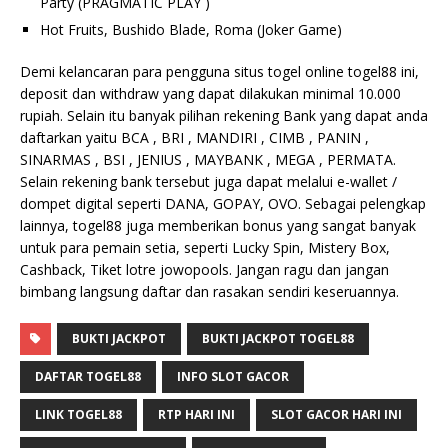
Party (PRAGMATIC PLAY )
Hot Fruits, Bushido Blade, Roma (Joker Game)
Demi kelancaran para pengguna situs togel online togel88 ini,
deposit dan withdraw yang dapat dilakukan minimal 10.000
rupiah. Selain itu banyak pilihan rekening Bank yang dapat anda
daftarkan yaitu BCA , BRI , MANDIRI , CIMB , PANIN ,
SINARMAS , BSI , JENIUS , MAYBANK , MEGA , PERMATA.
Selain rekening bank tersebut juga dapat melalui e-wallet /
dompet digital seperti DANA, GOPAY, OVO. Sebagai pelengkap
lainnya, togel88 juga memberikan bonus yang sangat banyak
untuk para pemain setia, seperti Lucky Spin, Mistery Box,
Cashback, Tiket lotre jowopools. Jangan ragu dan jangan
bimbang langsung daftar dan rasakan sendiri keseruannya.
BUKTI JACKPOT
BUKTI JACKPOT TOGEL88
DAFTAR TOGEL88
INFO SLOT GACOR
LINK TOGEL88
RTP HARI INI
SLOT GACOR HARI INI