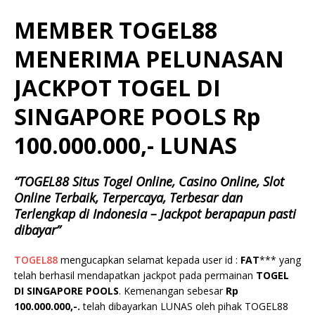
MEMBER TOGEL88
MENERIMA PELUNASAN
JACKPOT TOGEL DI
SINGAPORE POOLS Rp
100.000.000,- LUNAS
“TOGEL88 Situs Togel Online, Casino Online, Slot
Online Terbaik, Terpercaya, Terbesar dan
Terlengkap di Indonesia – Jackpot berapapun pasti
dibayar”
TOGEL88
mengucapkan selamat kepada user id :
FAT
*** yang
telah berhasil mendapatkan jackpot pada permainan
TOGEL
DI SINGAPORE POOLS
. Kemenangan sebesar
Rp
100.000.000
,-.
telah dibayarkan LUNAS oleh pihak TOGEL88