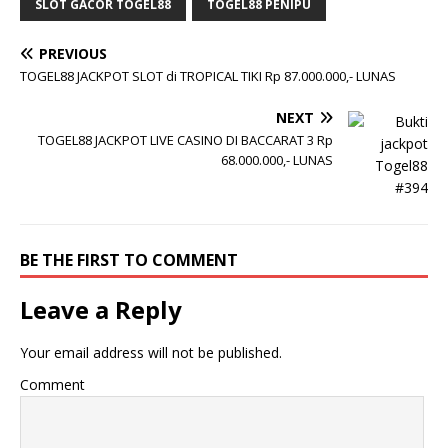
SLOT GACOR TOGEL88
TOGEL88 PENIPU
PREVIOUS
TOGEL88 JACKPOT SLOT di TROPICAL TIKI Rp 87.000.000,- LUNAS
NEXT
TOGEL88 JACKPOT LIVE CASINO DI BACCARAT 3 Rp
68.000.000,- LUNAS
BE THE FIRST TO COMMENT
Leave a Reply
Your email address will not be published.
Comment