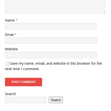
Name
*
Email
*
Website
Save my name, email, and website in this browser for the
next time I comment.
Search
Search