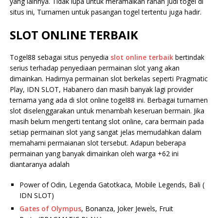
yang lainnya. Tidak lupa untuk meramalkan ranah judi togel di
situs ini, Turnamen untuk pasangan togel tertentu juga hadir.
SLOT ONLINE TERBAIK
Togel88 sebagai situs penyedia
slot online terbaik
bertindak
serius terhadap penyediaan permainan slot yang akan
dimainkan. Hadirnya permainan slot berkelas seperti Pragmatic
Play, IDN SLOT, Habanero dan masih banyak lagi provider
ternama yang ada di slot online togel88 ini. Berbagai turnamen
slot diselenggarakan untuk menambah keseruan bermain. Jika
masih belum mengerti tentang slot online, cara bermain pada
setiap permainan slot yang sangat jelas memudahkan dalam
memahami permaianan slot tersebut. Adapun beberapa
permainan yang banyak dimainkan oleh warga +62 ini
diantaranya adalah
Power of Odin, Legenda Gatotkaca, Mobile Legends, Bali (
IDN SLOT)
Gates of Olympus
, Bonanza, Joker Jewels, Fruit