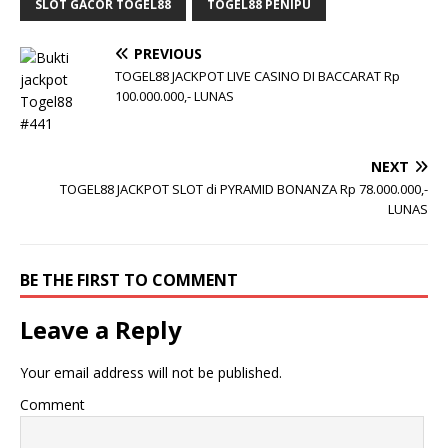
SLOT GACOR TOGEL88
TOGEL88 PENIPU
PREVIOUS
TOGEL88 JACKPOT LIVE CASINO DI BACCARAT Rp
100.000.000,- LUNAS
NEXT
TOGEL88 JACKPOT SLOT di PYRAMID BONANZA Rp 78.000.000,-
LUNAS
BE THE FIRST TO COMMENT
Leave a Reply
Your email address will not be published.
Comment