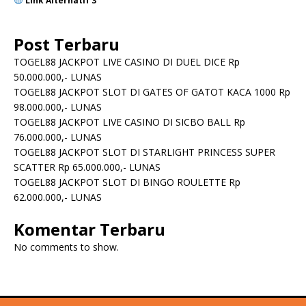
Link Alternatif 3
Post Terbaru
TOGEL88 JACKPOT LIVE CASINO DI DUEL DICE Rp
50.000.000,- LUNAS
TOGEL88 JACKPOT SLOT DI GATES OF GATOT KACA 1000 Rp
98.000.000,- LUNAS
TOGEL88 JACKPOT LIVE CASINO DI SICBO BALL Rp
76.000.000,- LUNAS
TOGEL88 JACKPOT SLOT DI STARLIGHT PRINCESS SUPER
SCATTER Rp 65.000.000,- LUNAS
TOGEL88 JACKPOT SLOT DI BINGO ROULETTE Rp
62.000.000,- LUNAS
Komentar Terbaru
No comments to show.