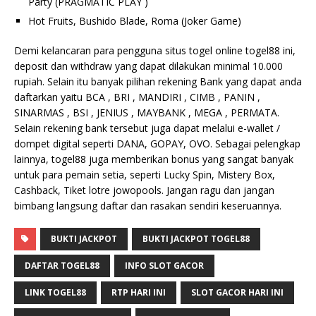
Party (PRAGMATIC PLAY )
Hot Fruits, Bushido Blade, Roma (Joker Game)
Demi kelancaran para pengguna situs togel online togel88 ini,
deposit dan withdraw yang dapat dilakukan minimal 10.000
rupiah. Selain itu banyak pilihan rekening Bank yang dapat anda
daftarkan yaitu BCA , BRI , MANDIRI , CIMB , PANIN ,
SINARMAS , BSI , JENIUS , MAYBANK , MEGA , PERMATA.
Selain rekening bank tersebut juga dapat melalui e-wallet /
dompet digital seperti DANA, GOPAY, OVO. Sebagai pelengkap
lainnya, togel88 juga memberikan bonus yang sangat banyak
untuk para pemain setia, seperti Lucky Spin, Mistery Box,
Cashback, Tiket lotre jowopools. Jangan ragu dan jangan
bimbang langsung daftar dan rasakan sendiri keseruannya.
BUKTI JACKPOT
BUKTI JACKPOT TOGEL88
DAFTAR TOGEL88
INFO SLOT GACOR
LINK TOGEL88
RTP HARI INI
SLOT GACOR HARI INI