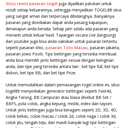
Situs resmi pasaran togel
juga dijadikan patokan untuk
result setiap keluarannya, sehingga menjadikan TOGEL88 situs
yang sangat aman dan terpercaya dibidangnya. Banyaknya
pasaran yang disediakan dapat anda pasang kapanpun,
dimanapun anda berada. Setiap jam selalu ada pasaran yang
menanti untuk keluar hasil. Tayangan secara
Live
(langsung)
dari youtube juga bisa anda saksikan untuk pasaran tertentu
seperti pasaran shio,
pasaran Toto Macau
, pasaran Jakarta,
pasaran Jowo Pools. Tipe bettingan yang tersedia membuat
anda bisa memilih jenis bettingan sesuai dengan keinginan
anda, dan tipe yang tersedia antara lain : bet tipe full, bet tipe
diskon, bet tipe BB, dan bet tipe Prize.
Untuk memudahkan dalam pemasangan togel online ini, situs
togel88 menyediakan generator bettingan seperti Fast4d,
Angka Tarung, BB Campuran atau biasa disebut BB Set /
BBFS, pola colok, angka kepung, mistik, index dan taysen.
Untuk jenis bettingan juga bisa beragam seperti 2D, 3D, 4D,
colok bebas, colok macau / colok 2d, colok naga / colok 3d,
colok jitu, tengah tepi, dan masih banyak lagi tipe bettingan