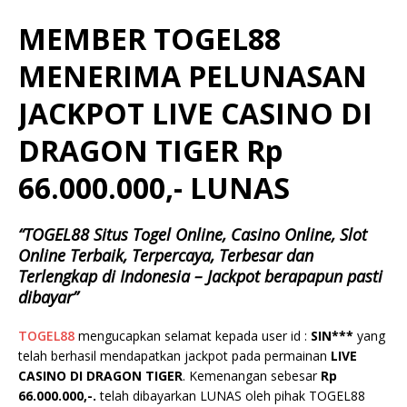
MEMBER TOGEL88
MENERIMA PELUNASAN
JACKPOT LIVE CASINO DI
DRAGON TIGER Rp
66.000.000,- LUNAS
“TOGEL88 Situs Togel Online, Casino Online, Slot
Online Terbaik, Terpercaya, Terbesar dan
Terlengkap di Indonesia – Jackpot berapapun pasti
dibayar”
TOGEL88
mengucapkan selamat kepada user id :
SIN***
yang
telah berhasil mendapatkan jackpot pada permainan
LIVE
CASINO DI DRAGON TIGER
. Kemenangan sebesar
Rp
66.000.000
,-.
telah dibayarkan LUNAS oleh pihak TOGEL88