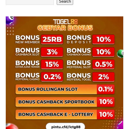
Search