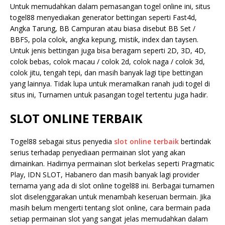
Untuk memudahkan dalam pemasangan togel online ini, situs
togel88 menyediakan generator bettingan seperti Fast4d,
Angka Tarung, BB Campuran atau biasa disebut BB Set /
BBFS, pola colok, angka kepung, mistik, index dan taysen.
Untuk jenis bettingan juga bisa beragam seperti 2D, 3D, 4D,
colok bebas, colok macau / colok 2d, colok naga / colok 3d,
colok jitu, tengah tepi, dan masih banyak lagi tipe bettingan
yang lainnya. Tidak lupa untuk meramalkan ranah judi togel di
situs ini, Turnamen untuk pasangan togel tertentu juga hadir.
SLOT ONLINE TERBAIK
Togel88 sebagai situs penyedia
slot online terbaik
bertindak
serius terhadap penyediaan permainan slot yang akan
dimainkan. Hadirnya permainan slot berkelas seperti Pragmatic
Play, IDN SLOT, Habanero dan masih banyak lagi provider
ternama yang ada di slot online togel88 ini. Berbagai turnamen
slot diselenggarakan untuk menambah keseruan bermain. Jika
masih belum mengerti tentang slot online, cara bermain pada
setiap permainan slot yang sangat jelas memudahkan dalam