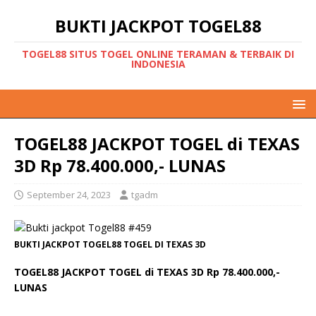
BUKTI JACKPOT TOGEL88
TOGEL88 SITUS TOGEL ONLINE TERAMAN & TERBAIK DI
INDONESIA
TOGEL88 JACKPOT TOGEL di TEXAS
3D Rp 78.400.000,- LUNAS
September 24, 2023
tgadm
BUKTI JACKPOT TOGEL88 TOGEL DI TEXAS 3D
TOGEL88 JACKPOT TOGEL di TEXAS 3D Rp 78.400.000,-
LUNAS