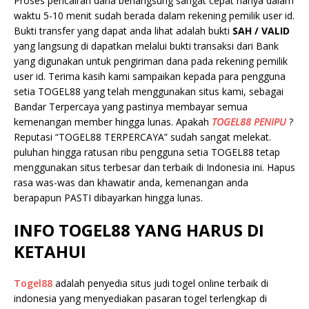
Proses pencairan dana berlangsung sangat cepat hanya dalam
waktu 5-10 menit sudah berada dalam rekening pemilik user id.
Bukti transfer yang dapat anda lihat adalah bukti
SAH / VALID
yang langsung di dapatkan melalui bukti transaksi dari Bank
yang digunakan untuk pengiriman dana pada rekening pemilik
user id. Terima kasih kami sampaikan kepada para pengguna
setia TOGEL88 yang telah menggunakan situs kami, sebagai
Bandar Terpercaya yang pastinya membayar semua
kemenangan member hingga lunas. Apakah
TOGEL88 PENIPU
?
Reputasi “TOGEL88 TERPERCAYA” sudah sangat melekat.
puluhan hingga ratusan ribu pengguna setia TOGEL88 tetap
menggunakan situs terbesar dan terbaik di Indonesia ini. Hapus
rasa was-was dan khawatir anda, kemenangan anda
berapapun PASTI dibayarkan hingga lunas.
INFO TOGEL88 YANG HARUS DI
KETAHUI
Togel88
adalah penyedia situs judi togel online terbaik di
indonesia yang menyediakan pasaran togel terlengkap di