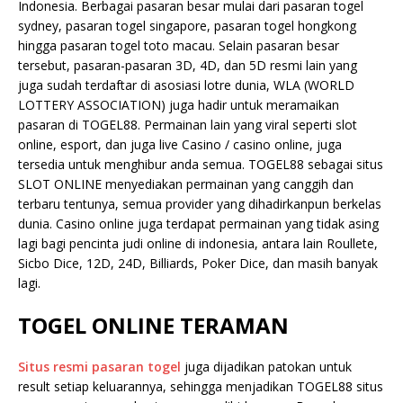
Indonesia. Berbagai pasaran besar mulai dari pasaran togel
sydney, pasaran togel singapore, pasaran togel hongkong
hingga pasaran togel toto macau. Selain pasaran besar
tersebut, pasaran-pasaran 3D, 4D, dan 5D resmi lain yang
juga sudah terdaftar di asosiasi lotre dunia, WLA (WORLD
LOTTERY ASSOCIATION) juga hadir untuk meramaikan
pasaran di TOGEL88. Permainan lain yang viral seperti slot
online, esport, dan juga live Casino / casino online, juga
tersedia untuk menghibur anda semua. TOGEL88 sebagai situs
SLOT ONLINE menyediakan permainan yang canggih dan
terbaru tentunya, semua provider yang dihadirkanpun berkelas
dunia. Casino online juga terdapat permainan yang tidak asing
lagi bagi pencinta judi online di indonesia, antara lain Roullete,
Sicbo Dice, 12D, 24D, Billiards, Poker Dice, dan masih banyak
lagi.
TOGEL ONLINE TERAMAN
Situs resmi pasaran togel
juga dijadikan patokan untuk
result setiap keluarannya, sehingga menjadikan TOGEL88 situs