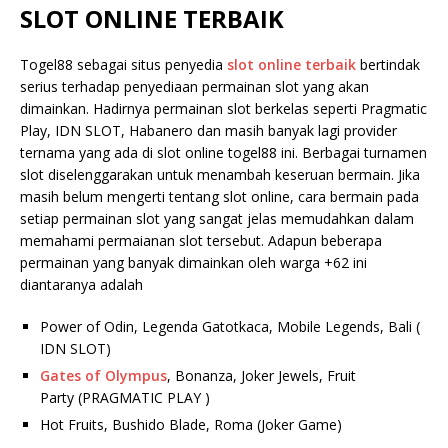
SLOT ONLINE TERBAIK
Togel88 sebagai situs penyedia
slot online terbaik
bertindak
serius terhadap penyediaan permainan slot yang akan
dimainkan. Hadirnya permainan slot berkelas seperti Pragmatic
Play, IDN SLOT, Habanero dan masih banyak lagi provider
ternama yang ada di slot online togel88 ini. Berbagai turnamen
slot diselenggarakan untuk menambah keseruan bermain. Jika
masih belum mengerti tentang slot online, cara bermain pada
setiap permainan slot yang sangat jelas memudahkan dalam
memahami permaianan slot tersebut. Adapun beberapa
permainan yang banyak dimainkan oleh warga +62 ini
diantaranya adalah
Power of Odin, Legenda Gatotkaca, Mobile Legends, Bali (
IDN SLOT)
Gates of Olympus
, Bonanza, Joker Jewels, Fruit
Party (PRAGMATIC PLAY )
Hot Fruits, Bushido Blade, Roma (Joker Game)