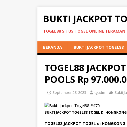
BUKTI JACKPOT T
TOGEL88 SITUS TOGEL ONLINE TERAMAN &
BERANDA
BUKTI JACKPOT TOGEL88
TOGEL88 JACKPO
POOLS Rp 97.000.
September 28, 2023
tgadm
Bukti J
BUKTI JACKPOT TOGEL88 TOGEL DI HONGKONG
TOGEL88 JACKPOT TOGEL di HONGKONG P