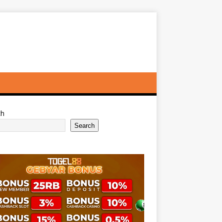
ch
Search