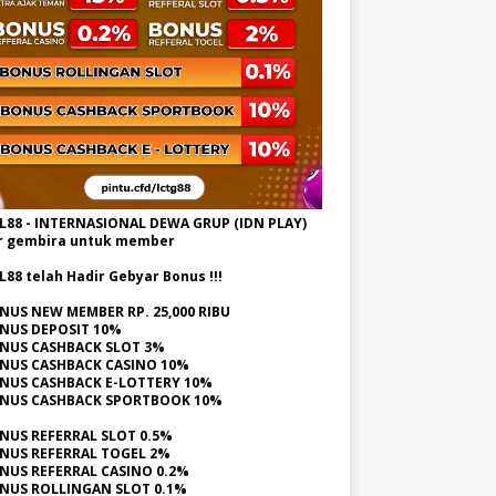
L88 - INTERNASIONAL DEWA GRUP (IDN PLAY)
r gembira untuk member
88 telah Hadir Gebyar Bonus !!!
NUS NEW MEMBER RP. 25,000 RIBU
NUS DEPOSIT 10%
NUS CASHBACK SLOT 3%
NUS CASHBACK CASINO 10%
NUS CASHBACK E-LOTTERY 10%
NUS CASHBACK SPORTBOOK 10%
NUS REFERRAL SLOT 0.5%
NUS REFERRAL TOGEL 2%
NUS REFERRAL CASINO 0.2%
NUS ROLLINGAN SLOT 0.1%