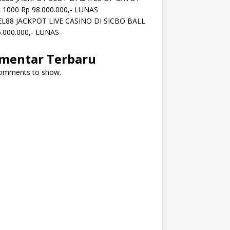
 1000 Rp 98.000.000,- LUNAS
L88 JACKPOT LIVE CASINO DI SICBO BALL
6.000.000,- LUNAS
mentar Terbaru
omments to show.