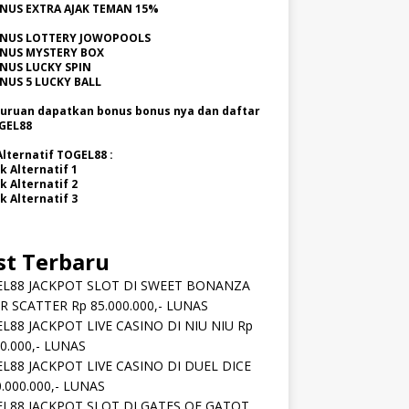
NUS EXTRA AJAK TEMAN 15%
NUS LOTTERY JOWOPOOLS
NUS MYSTERY BOX
NUS LUCKY SPIN
NUS 5 LUCKY BALL
uruan dapatkan bonus bonus nya dan daftar
GEL88
Alternatif TOGEL88 :
nk Alternatif
1
nk Alternatif
2
k Alternatif 3
st Terbaru
L88 JACKPOT SLOT DI SWEET BONANZA
R SCATTER Rp 85.000.000,- LUNAS
L88 JACKPOT LIVE CASINO DI NIU NIU Rp
00.000,- LUNAS
L88 JACKPOT LIVE CASINO DI DUEL DICE
0.000.000,- LUNAS
L88 JACKPOT SLOT DI GATES OF GATOT