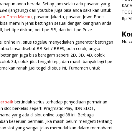
anapun anda berada. Setiap jam selalu ada pasaran yang
KACA
Live
(langsung) dari youtube juga bisa anda saksikan untuk
TOGE
ran Toto Macau
, pasaran Jakarta, pasaran Jowo Pools.
Rp 7
isa memilih jenis bettingan sesuai dengan keinginan anda,
ll, bet tipe diskon, bet tipe BB, dan bet tipe Prize.
Ko
No c
nline ini, situs togel88 menyediakan generator bettingan
atau biasa disebut BB Set / BBFS, pola colok, angka
s bettingan juga bisa beragam seperti 2D, 3D, 4D, colok
olok 3d, colok jitu, tengah tepi, dan masih banyak lagi tipe
amalkan ranah judi togel di situs ini, Turnamen untuk
terbaik
bertindak serius terhadap penyediaan permainan
n slot berkelas seperti Pragmatic Play, IDN SLOT,
ama yang ada di slot online togel88 ini. Berbagai
bah keseruan bermain. Jika masih belum mengerti tentang
mainan slot yang sangat jelas memudahkan dalam memahami