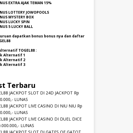
NUS EXTRA AJAK TEMAN 15%
NUS LOTTERY JOWOPOOLS
NUS MYSTERY BOX
NUS LUCKY SPIN
NUS 5 LUCKY BALL
uruan dapatkan bonus bonus nya dan daftar
GEL88
Alternatif TOGEL88 :
nk Alternatif
1
nk Alternatif
2
k Alternatif 3
st Terbaru
L88 JACKPOT SLOT DI 24D JACKPOT Rp
00.000,- LUNAS
L88 JACKPOT LIVE CASINO DI NIU NIU Rp
00.000,- LUNAS
L88 JACKPOT LIVE CASINO DI DUEL DICE
0.000.000,- LUNAS
L88 JACKPOT SLOT DI GATES OF GATOT