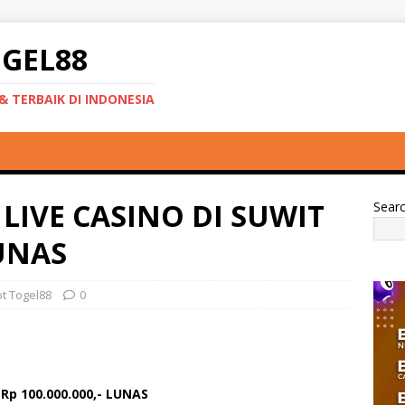
OGEL88
 TERBAIK DI INDONESIA
LIVE CASINO DI SUWIT
Sear
LUNAS
ot Togel88
0
Rp 100.000.000,- LUNAS