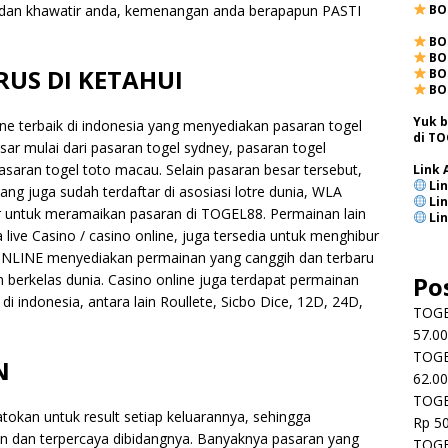
as dan khawatir anda, kemenangan anda berapapun PASTI
BO
BO
BO
RUS DI KETAHUI
BO
BO
Yuk b
line terbaik di indonesia yang menyediakan pasaran togel
di TO
sar mulai dari pasaran togel sydney, pasaran togel
saran togel toto macau. Selain pasaran besar tersebut,
Link 
Li
ng juga sudah terdaftar di asosiasi lotre dunia, WLA
Li
untuk meramaikan pasaran di TOGEL88. Permainan lain
Lin
ga live Casino / casino online, juga tersedia untuk menghibur
NLINE menyediakan permainan yang canggih dan terbaru
 berkelas dunia. Casino online juga terdapat permainan
Po
e di indonesia, antara lain Roullete, Sicbo Dice, 12D, 24D,
TOGE
57.0
TOGE
N
62.0
TOGE
atokan untuk result setiap keluarannya, sehingga
Rp 5
 dan terpercaya dibidangnya. Banyaknya pasaran yang
TOGE