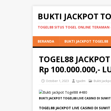
BUKTI JACKPOT T
TOGEL88 SITUS TOGEL ONLINE TERAMAN &
BERANDA
BUKTI JACKPOT TOGEL88
TOGEL88 JACKPOT 
Rp 100.000.000,- 
October 1, 2023
tgadm
Bukti Jackp
BUKTI JACKPOT TOGEL88 LIVE CASINO DI SUWIT
TOGEL88 JACKPOT LIVE CASINO DI SUWIT 