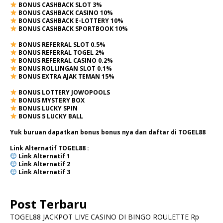
BONUS CASHBACK SLOT 3%
BONUS CASHBACK CASINO 10%
BONUS CASHBACK E-LOTTERY 10%
BONUS CASHBACK SPORTBOOK 10%
BONUS REFERRAL SLOT 0.5%
BONUS REFERRAL TOGEL 2%
BONUS REFERRAL CASINO 0.2%
BONUS ROLLINGAN SLOT 0.1%
BONUS EXTRA AJAK TEMAN 15%
BONUS LOTTERY JOWOPOOLS
BONUS MYSTERY BOX
BONUS LUCKY SPIN
BONUS 5 LUCKY BALL
Yuk buruan dapatkan bonus bonus nya dan daftar di TOGEL88
Link Alternatif TOGEL88 :
Link Alternatif
1
Link Alternatif
2
Link Alternatif 3
Post Terbaru
TOGEL88 JACKPOT LIVE CASINO DI BINGO ROULETTE Rp