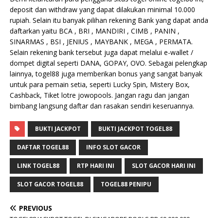
deposit dan withdraw yang dapat dilakukan minimal 10.000
rupiah. Selain itu banyak pilihan rekening Bank yang dapat anda
daftarkan yaitu BCA , BRI , MANDIRI , CIMB , PANIN ,
SINARMAS , BSI , JENIUS , MAYBANK , MEGA , PERMATA.
Selain rekening bank tersebut juga dapat melalui e-wallet /
dompet digital seperti DANA, GOPAY, OVO. Sebagai pelengkap
lainnya, togel88 juga memberikan bonus yang sangat banyak
untuk para pemain setia, seperti Lucky Spin, Mistery Box,
Cashback, Tiket lotre jowopools. Jangan ragu dan jangan
bimbang langsung daftar dan rasakan sendiri keseruannya.
BUKTI JACKPOT
BUKTI JACKPOT TOGEL88
DAFTAR TOGEL88
INFO SLOT GACOR
LINK TOGEL88
RTP HARI INI
SLOT GACOR HARI INI
SLOT GACOR TOGEL88
TOGEL88 PENIPU
PREVIOUS