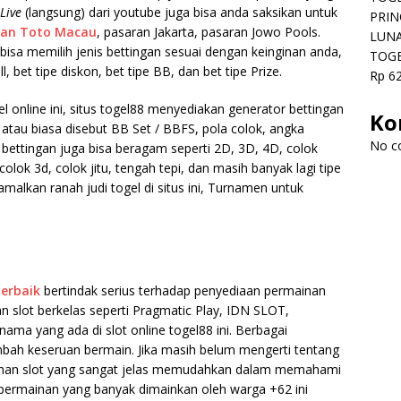
Live
(langsung) dari youtube juga bisa anda saksikan untuk
PRIN
ran Toto Macau
, pasaran Jakarta, pasaran Jowo Pools.
LUN
isa memilih jenis bettingan sesuai dengan keinginan anda,
TOGE
ll, bet tipe diskon, bet tipe BB, dan bet tipe Prize.
Rp 6
nline ini, situs togel88 menyediakan generator bettingan
Ko
atau biasa disebut BB Set / BBFS, pola colok, angka
No c
s bettingan juga bisa beragam seperti 2D, 3D, 4D, colok
olok 3d, colok jitu, tengah tepi, dan masih banyak lagi tipe
amalkan ranah judi togel di situs ini, Turnamen untuk
terbaik
bertindak serius terhadap penyediaan permainan
n slot berkelas seperti Pragmatic Play, IDN SLOT,
ama yang ada di slot online togel88 ini. Berbagai
bah keseruan bermain. Jika masih belum mengerti tentang
mainan slot yang sangat jelas memudahkan dalam memahami
permainan yang banyak dimainkan oleh warga +62 ini