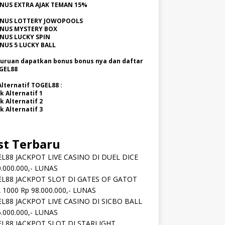
NUS EXTRA AJAK TEMAN 15%
NUS LOTTERY JOWOPOOLS
NUS MYSTERY BOX
NUS LUCKY SPIN
NUS 5 LUCKY BALL
uruan dapatkan bonus bonus nya dan daftar
GEL88
Alternatif TOGEL88 :
nk Alternatif
1
nk Alternatif
2
k Alternatif 3
st Terbaru
L88 JACKPOT LIVE CASINO DI DUEL DICE
0.000.000,- LUNAS
L88 JACKPOT SLOT DI GATES OF GATOT
 1000 Rp 98.000.000,- LUNAS
L88 JACKPOT LIVE CASINO DI SICBO BALL
6.000.000,- LUNAS
L88 JACKPOT SLOT DI STARLIGHT