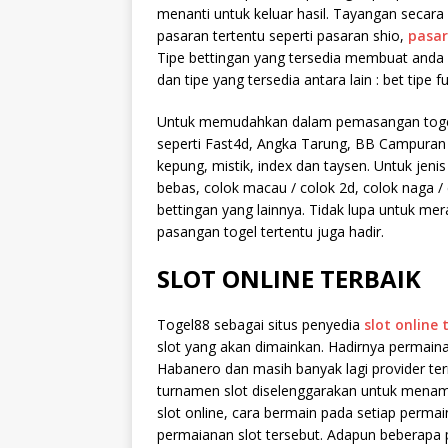
menanti untuk keluar hasil. Tayangan secara
pasaran tertentu seperti pasaran shio,
pasa
Tipe bettingan yang tersedia membuat anda b
dan tipe yang tersedia antara lain : bet tipe fu
Untuk memudahkan dalam pemasangan togel o
seperti Fast4d, Angka Tarung, BB Campuran 
kepung, mistik, index dan taysen. Untuk jeni
bebas, colok macau / colok 2d, colok naga / c
bettingan yang lainnya. Tidak lupa untuk mer
pasangan togel tertentu juga hadir.
SLOT ONLINE TERBAIK
Togel88 sebagai situs penyedia
slot online 
slot yang akan dimainkan. Hadirnya permaina
Habanero dan masih banyak lagi provider tern
turnamen slot diselenggarakan untuk menam
slot online, cara bermain pada setiap per
permaianan slot tersebut. Adapun beberapa 