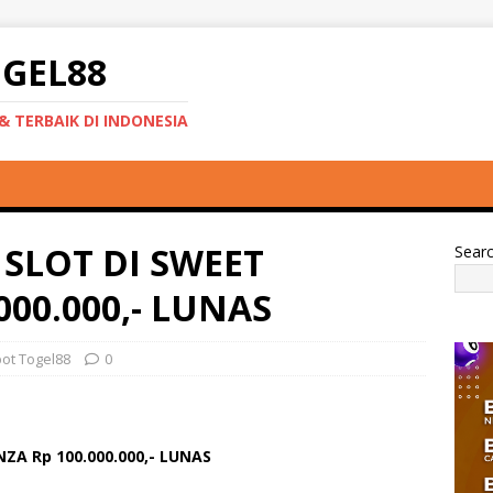
OGEL88
 TERBAIK DI INDONESIA
 SLOT DI SWEET
Sear
00.000,- LUNAS
pot Togel88
0
A Rp 100.000.000,- LUNAS