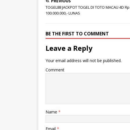
PREVIOUS
TOGEL88 JACKPOT TOGEL DI TOTO MACAU 4D Rp
100.000.000,- LUNAS
BE THE FIRST TO COMMENT
Leave a Reply
Your email address will not be published.
Comment
Name
*
Email
*