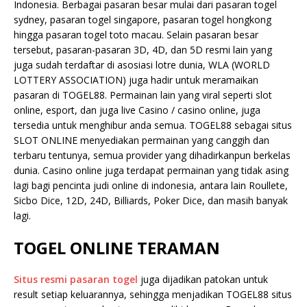
Indonesia. Berbagai pasaran besar mulai dari pasaran togel
sydney, pasaran togel singapore, pasaran togel hongkong
hingga pasaran togel toto macau. Selain pasaran besar
tersebut, pasaran-pasaran 3D, 4D, dan 5D resmi lain yang
juga sudah terdaftar di asosiasi lotre dunia, WLA (WORLD
LOTTERY ASSOCIATION) juga hadir untuk meramaikan
pasaran di TOGEL88. Permainan lain yang viral seperti slot
online, esport, dan juga live Casino / casino online, juga
tersedia untuk menghibur anda semua. TOGEL88 sebagai situs
SLOT ONLINE menyediakan permainan yang canggih dan
terbaru tentunya, semua provider yang dihadirkanpun berkelas
dunia. Casino online juga terdapat permainan yang tidak asing
lagi bagi pencinta judi online di indonesia, antara lain Roullete,
Sicbo Dice, 12D, 24D, Billiards, Poker Dice, dan masih banyak
lagi.
TOGEL ONLINE TERAMAN
Situs resmi pasaran togel
juga dijadikan patokan untuk
result setiap keluarannya, sehingga menjadikan TOGEL88 situs