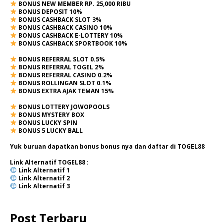
BONUS NEW MEMBER RP. 25,000 RIBU
BONUS DEPOSIT 10%
BONUS CASHBACK SLOT 3%
BONUS CASHBACK CASINO 10%
BONUS CASHBACK E-LOTTERY 10%
BONUS CASHBACK SPORTBOOK 10%
BONUS REFERRAL SLOT 0.5%
BONUS REFERRAL TOGEL 2%
BONUS REFERRAL CASINO 0.2%
BONUS ROLLINGAN SLOT 0.1%
BONUS EXTRA AJAK TEMAN 15%
BONUS LOTTERY JOWOPOOLS
BONUS MYSTERY BOX
BONUS LUCKY SPIN
BONUS 5 LUCKY BALL
Yuk buruan dapatkan bonus bonus nya dan daftar di TOGEL88
Link Alternatif TOGEL88 :
Link Alternatif
1
Link Alternatif
2
Link Alternatif 3
Post Terbaru