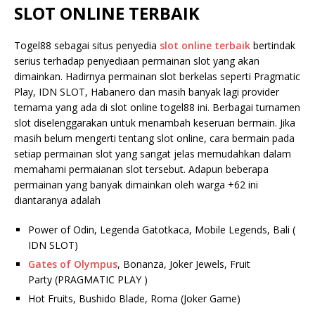
SLOT ONLINE TERBAIK
Togel88 sebagai situs penyedia
slot online terbaik
bertindak
serius terhadap penyediaan permainan slot yang akan
dimainkan. Hadirnya permainan slot berkelas seperti Pragmatic
Play, IDN SLOT, Habanero dan masih banyak lagi provider
ternama yang ada di slot online togel88 ini. Berbagai turnamen
slot diselenggarakan untuk menambah keseruan bermain. Jika
masih belum mengerti tentang slot online, cara bermain pada
setiap permainan slot yang sangat jelas memudahkan dalam
memahami permaianan slot tersebut. Adapun beberapa
permainan yang banyak dimainkan oleh warga +62 ini
diantaranya adalah
Power of Odin, Legenda Gatotkaca, Mobile Legends, Bali (
IDN SLOT)
Gates of Olympus
, Bonanza, Joker Jewels, Fruit
Party (PRAGMATIC PLAY )
Hot Fruits, Bushido Blade, Roma (Joker Game)