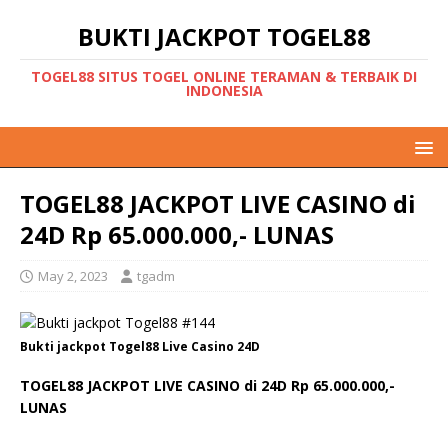
BUKTI JACKPOT TOGEL88
TOGEL88 SITUS TOGEL ONLINE TERAMAN & TERBAIK DI
INDONESIA
TOGEL88 JACKPOT LIVE CASINO di
24D Rp 65.000.000,- LUNAS
May 2, 2023
tgadm
Bukti jackpot Togel88 Live Casino 24D
TOGEL88 JACKPOT LIVE CASINO di 24D Rp 65.000.000,-
LUNAS