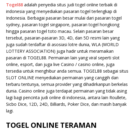
Togel88
adalah penyedia situs judi togel online terbaik di
indonesia yang menyediakan pasaran togel terlengkap di
Indonesia. Berbagai pasaran besar mulai dari pasaran togel
sydney, pasaran togel singapore, pasaran togel hongkong
hingga pasaran togel toto macau. Selain pasaran besar
tersebut, pasaran-pasaran 3D, 4D, dan 5D resmi lain yang
juga sudah terdaftar di asosiasi lotre dunia, WLA (WORLD
LOTTERY ASSOCIATION) juga hadir untuk meramaikan
pasaran di TOGEL88. Permainan lain yang viral seperti slot
online, esport, dan juga live Casino / casino online, juga
tersedia untuk menghibur anda semua. TOGEL88 sebagai situs
SLOT ONLINE menyediakan permainan yang canggih dan
terbaru tentunya, semua provider yang dihadirkanpun berkelas
dunia. Casino online juga terdapat permainan yang tidak asing
lagi bagi pencinta judi online di indonesia, antara lain Roullete,
Sicbo Dice, 12D, 24D, Billiards, Poker Dice, dan masih banyak
lagi.
TOGEL ONLINE TERAMAN