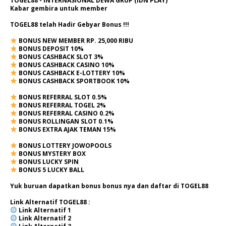
TOGEL88 - INTERNASIONAL DEWA GRUP (IDN PLAY)
Kabar gembira untuk member
TOGEL88 telah Hadir Gebyar Bonus !!!
BONUS NEW MEMBER RP. 25,000 RIBU
BONUS DEPOSIT 10%
BONUS CASHBACK SLOT 3%
BONUS CASHBACK CASINO 10%
BONUS CASHBACK E-LOTTERY 10%
BONUS CASHBACK SPORTBOOK 10%
BONUS REFERRAL SLOT 0.5%
BONUS REFERRAL TOGEL 2%
BONUS REFERRAL CASINO 0.2%
BONUS ROLLINGAN SLOT 0.1%
BONUS EXTRA AJAK TEMAN 15%
BONUS LOTTERY JOWOPOOLS
BONUS MYSTERY BOX
BONUS LUCKY SPIN
BONUS 5 LUCKY BALL
Yuk buruan dapatkan bonus bonus nya dan daftar di TOGEL88
Link Alternatif TOGEL88 :
Link Alternatif
1
Link Alternatif
2