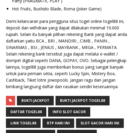
Party (PRAGMATIC PLAY )
Hot Fruits, Bushido Blade, Roma (Joker Game)
Demi kelancaran para pengguna situs togel online togel88 ini,
deposit dan withdraw yang dapat dilakukan minimal 10.000
rupiah. Selain itu banyak pilihan rekening Bank yang dapat anda
daftarkan yaitu BCA , BRI , MANDIRI , CIMB , PANIN ,
SINARMAS , BSI , JENIUS , MAYBANK , MEGA , PERMATA.
Selain rekening bank tersebut juga dapat melalui e-wallet /
dompet digital seperti DANA, GOPAY, OVO. Sebagai pelengkap
lainnya, togel88 juga memberikan bonus yang sangat banyak
untuk para pemain setia, seperti Lucky Spin, Mistery Box,
Cashback, Tiket lotre jowopools. Jangan ragu dan jangan
bimbang langsung daftar dan rasakan sendiri keseruannya.
BUKTI JACKPOT
BUKTI JACKPOT TOGEL88
DAFTAR TOGEL88
INFO SLOT GACOR
LINK TOGEL88
RTP HARI INI
SLOT GACOR HARI INI