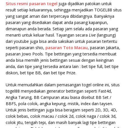
Situs resmi pasaran togel
juga dijadikan patokan untuk
result setiap keluarannya, sehingga menjadikan TOGEL88 situs
yang sangat aman dan terpercaya dibidangnya. Banyaknya
pasaran yang disediakan dapat anda pasang kapanpun,
dimanapun anda berada. Setiap jam selalu ada pasaran yang
menanti untuk keluar hasil. Tayangan secara
Live
(langsung)
dari youtube juga bisa anda saksikan untuk pasaran tertentu
seperti pasaran shio,
pasaran Toto Macau
, pasaran Jakarta,
pasaran Jowo Pools. Tipe bettingan yang tersedia membuat
anda bisa memilih jenis bettingan sesuai dengan keinginan
anda, dan tipe yang tersedia antara lain : bet tipe full, bet tipe
diskon, bet tipe BB, dan bet tipe Prize.
Untuk memudahkan dalam pemasangan togel online ini, situs
togel88 menyediakan generator bettingan seperti Fast4d,
Angka Tarung, BB Campuran atau biasa disebut BB Set /
BBFS, pola colok, angka kepung, mistik, index dan taysen.
Untuk jenis bettingan juga bisa beragam seperti 2D, 3D, 4D,
colok bebas, colok macau / colok 2d, colok naga / colok 3d,
colok jitu, tengah tepi, dan masih banyak lagi tipe bettingan