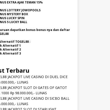
NUS EXTRA AJAK TEMAN 15%
NUS LOTTERY JOWOPOOLS
NUS MYSTERY BOX
NUS LUCKY SPIN
NUS 5 LUCKY BALL
uruan dapatkan bonus bonus nya dan daftar
GEL88
Alternatif TOGEL88 :
nk Alternatif
1
nk Alternatif
2
k Alternatif 3
st Terbaru
L88 JACKPOT LIVE CASINO DI DUEL DICE
0.000.000,- LUNAS
L88 JACKPOT SLOT DI GATES OF GATOT
 1000 Rp 98.000.000,- LUNAS
L88 JACKPOT LIVE CASINO DI SICBO BALL
6.000.000,- LUNAS
L88 JACKPOT SLOT DI STARLIGHT