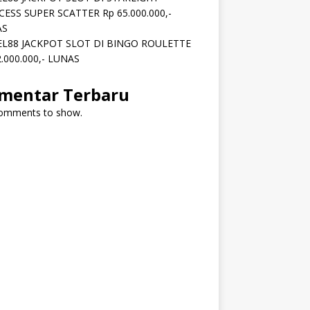
CESS SUPER SCATTER Rp 65.000.000,-
AS
L88 JACKPOT SLOT DI BINGO ROULETTE
2.000.000,- LUNAS
mentar Terbaru
omments to show.