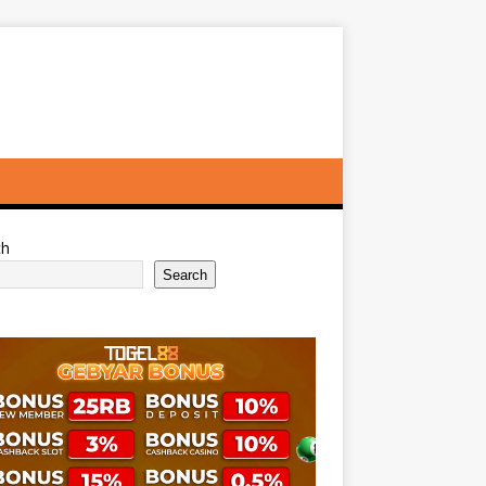
ch
Search