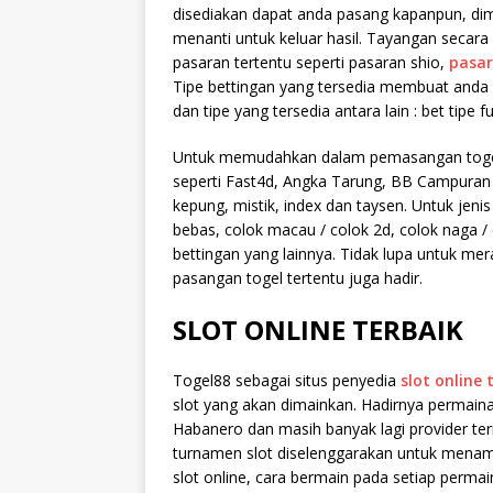
disediakan dapat anda pasang kapanpun, dim
menanti untuk keluar hasil. Tayangan secara
pasaran tertentu seperti pasaran shio,
pasa
Tipe bettingan yang tersedia membuat anda b
dan tipe yang tersedia antara lain : bet tipe fu
Untuk memudahkan dalam pemasangan togel o
seperti Fast4d, Angka Tarung, BB Campuran 
kepung, mistik, index dan taysen. Untuk jeni
bebas, colok macau / colok 2d, colok naga / c
bettingan yang lainnya. Tidak lupa untuk mer
pasangan togel tertentu juga hadir.
SLOT ONLINE TERBAIK
Togel88 sebagai situs penyedia
slot online 
slot yang akan dimainkan. Hadirnya permaina
Habanero dan masih banyak lagi provider tern
turnamen slot diselenggarakan untuk menam
slot online, cara bermain pada setiap per