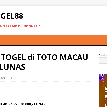
OGEL88
 TERBAIK DI INDONESIA
 TOGEL di TOTO MACAU
Sear
- LUNAS
ogel88
0
4D Rp 72.000.000,- LUNAS