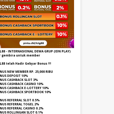
L88 - INTERNASIONAL DEWA GRUP (IDN PLAY)
r gembira untuk member
88 telah Hadir Gebyar Bonus !!!
NUS NEW MEMBER RP. 25,000 RIBU
NUS DEPOSIT 10%
NUS CASHBACK SLOT 3%
NUS CASHBACK CASINO 10%
NUS CASHBACK E-LOTTERY 10%
NUS CASHBACK SPORTBOOK 10%
NUS REFERRAL SLOT 0.5%
NUS REFERRAL TOGEL 2%
NUS REFERRAL CASINO 0.2%
NUS ROLLINGAN SLOT 0.1%