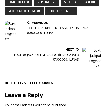
LINK TOGEL88
RTP HARI INI
SLOT GACOR HARI INI
SLOT GACOR TOGEL88
TOGEL88 PENIPU
PREVIOUS
TOGEL88 JACKPOT LIVE CASINO di BACCARAT 3
80.000.000,- LUNAS
NEXT
TOGEL88 JACKPOT LIVE CASINO di BACCARAT 3
97.500.000,- LUNAS
BE THE FIRST TO COMMENT
Leave a Reply
Your email address will not be published.