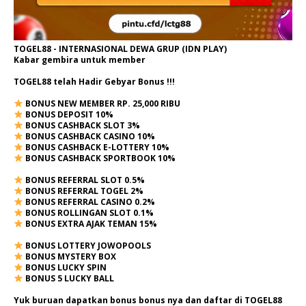
TOGEL88 - INTERNASIONAL DEWA GRUP (IDN PLAY)
Kabar gembira untuk member
TOGEL88 telah Hadir Gebyar Bonus !!!
BONUS NEW MEMBER RP. 25,000 RIBU
BONUS DEPOSIT 10%
BONUS CASHBACK SLOT 3%
BONUS CASHBACK CASINO 10%
BONUS CASHBACK E-LOTTERY 10%
BONUS CASHBACK SPORTBOOK 10%
BONUS REFERRAL SLOT 0.5%
BONUS REFERRAL TOGEL 2%
BONUS REFERRAL CASINO 0.2%
BONUS ROLLINGAN SLOT 0.1%
BONUS EXTRA AJAK TEMAN 15%
BONUS LOTTERY JOWOPOOLS
BONUS MYSTERY BOX
BONUS LUCKY SPIN
BONUS 5 LUCKY BALL
Yuk buruan dapatkan bonus bonus nya dan daftar di TOGEL88