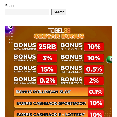
Search
Search