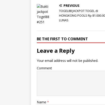
PREVIOUS
TOGEL88 JACKPOT TOGEL di
HONGKONG POOLS Rp 81.000.00
LUNAS
BE THE FIRST TO COMMENT
Leave a Reply
Your email address will not be published.
Comment
Name
*