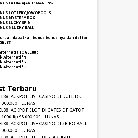
NUS EXTRA AJAK TEMAN 15%
NUS LOTTERY JOWOPOOLS
NUS MYSTERY BOX
NUS LUCKY SPIN
NUS 5 LUCKY BALL
uruan dapatkan bonus bonus nya dan daftar
GEL88
Alternatif TOGEL88 :
nk Alternatif
1
nk Alternatif
2
k Alternatif 3
st Terbaru
L88 JACKPOT LIVE CASINO DI DUEL DICE
0.000.000,- LUNAS
L88 JACKPOT SLOT DI GATES OF GATOT
 1000 Rp 98.000.000,- LUNAS
L88 JACKPOT LIVE CASINO DI SICBO BALL
6.000.000,- LUNAS
L88 JACKPOT SLOT DI STARLIGHT