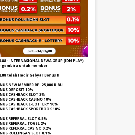
L88 - INTERNASIONAL DEWA GRUP (IDN PLAY)
r gembira untuk member
88 telah Hadir Gebyar Bonus !!!
NUS NEW MEMBER RP. 25,000 RIBU
NUS DEPOSIT 10%
NUS CASHBACK SLOT 3%
NUS CASHBACK CASINO 10%
NUS CASHBACK E-LOTTERY 10%
NUS CASHBACK SPORTBOOK 10%
NUS REFERRAL SLOT 0.5%
NUS REFERRAL TOGEL 2%
NUS REFERRAL CASINO 0.2%
NUS ROLLINGAN SLOT 0.1%