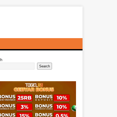
ch
Search