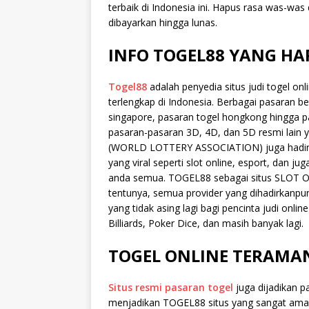
terbaik di Indonesia ini. Hapus rasa was-w
dibayarkan hingga lunas.
INFO TOGEL88 YANG HA
Togel88
adalah penyedia situs judi togel on
terlengkap di Indonesia. Berbagai pasaran be
singapore, pasaran togel hongkong hingga pa
pasaran-pasaran 3D, 4D, dan 5D resmi lain ya
(WORLD LOTTERY ASSOCIATION) juga hadir 
yang viral seperti slot online, esport, dan ju
anda semua. TOGEL88 sebagai situs SLOT O
tentunya, semua provider yang dihadirkanpun
yang tidak asing lagi bagi pencinta judi onlin
Billiards, Poker Dice, dan masih banyak lagi.
TOGEL ONLINE TERAMA
Situs resmi pasaran togel
juga dijadikan p
menjadikan TOGEL88 situs yang sangat aman