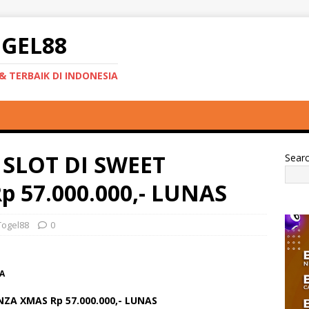
OGEL88
 TERBAIK DI INDONESIA
 SLOT DI SWEET
Sear
 57.000.000,- LUNAS
Togel88
0
ZA
ZA XMAS Rp 57.000.000,- LUNAS