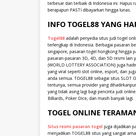
terbesar dan terbaik di Indonesia ini. Hapu
berapapun PASTI dibayarkan hingga lunas.
INFO TOGEL88 YANG HA
Togel88
adalah penyedia situs judi togel on
terlengkap di Indonesia. Berbagai pasaran be
singapore, pasaran togel hongkong hingga pa
pasaran-pasaran 3D, 4D, dan 5D resmi lain ya
(WORLD LOTTERY ASSOCIATION) juga hadir 
yang viral seperti slot online, esport, dan ju
anda semua. TOGEL88 sebagai situs SLOT O
tentunya, semua provider yang dihadirkanpun
yang tidak asing lagi bagi pencinta judi onlin
Billiards, Poker Dice, dan masih banyak lagi.
TOGEL ONLINE TERAMA
Situs resmi pasaran togel
juga dijadikan p
menjadikan TOGEL88 situs yang sangat aman