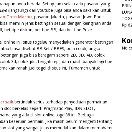
anapun anda berada. Setiap jam selalu ada pasaran yang
PRIN
Live
(langsung) dari youtube juga bisa anda saksikan untuk
LUN
ran Toto Macau
, pasaran Jakarta, pasaran Jowo Pools.
TOGE
isa memilih jenis bettingan sesuai dengan keinginan anda,
Rp 6
ll, bet tipe diskon, bet tipe BB, dan bet tipe Prize.
Ko
nline ini, situs togel88 menyediakan generator bettingan
No c
atau biasa disebut BB Set / BBFS, pola colok, angka
s bettingan juga bisa beragam seperti 2D, 3D, 4D, colok
olok 3d, colok jitu, tengah tepi, dan masih banyak lagi tipe
amalkan ranah judi togel di situs ini, Turnamen untuk
terbaik
bertindak serius terhadap penyediaan permainan
n slot berkelas seperti Pragmatic Play, IDN SLOT,
ama yang ada di slot online togel88 ini. Berbagai
bah keseruan bermain. Jika masih belum mengerti tentang
mainan slot yang sangat jelas memudahkan dalam memahami