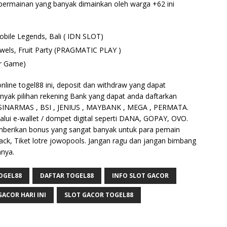
permainan yang banyak dimainkan oleh warga +62 ini
bile Legends, Bali ( IDN SLOT)
ewels, Fruit Party (PRAGMATIC PLAY )
er Game)
nline togel88 ini, deposit dan withdraw yang dapat
banyak pilihan rekening Bank yang dapat anda daftarkan
, SINARMAS , BSI , JENIUS , MAYBANK , MEGA , PERMATA.
lalui e-wallet / dompet digital seperti DANA, GOPAY, OVO.
emberikan bonus yang sangat banyak untuk para pemain
back, Tiket lotre jowopools. Jangan ragu dan jangan bimbang
nnya.
OGEL88
DAFTAR TOGEL88
INFO SLOT GACOR
GACOR HARI INI
SLOT GACOR TOGEL88