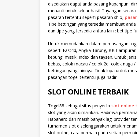
disediakan dapat anda pasang kapanpun, dim
menanti untuk keluar hasil. Tayangan secara
pasaran tertentu seperti pasaran shio,
pasa
Tipe bettingan yang tersedia membuat anda b
dan tipe yang tersedia antara lain : bet tipe fu
Untuk memudahkan dalam pemasangan togel o
seperti Fast4d, Angka Tarung, BB Campuran 
kepung, mistik, index dan taysen. Untuk jeni
bebas, colok macau / colok 2d, colok naga / c
bettingan yang lainnya. Tidak lupa untuk mer
pasangan togel tertentu juga hadir.
SLOT ONLINE TERBAIK
Togel88 sebagai situs penyedia
slot online 
slot yang akan dimainkan. Hadirnya permaina
Habanero dan masih banyak lagi provider tern
turnamen slot diselenggarakan untuk menam
slot online, cara bermain pada setiap per