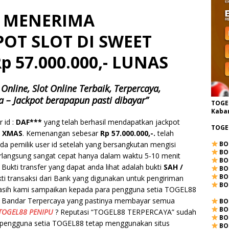
 MENERIMA
OT SLOT DI SWEET
 57.000.000,- LUNAS
Online, Slot Online Terbaik, Terpercaya,
a – Jackpot berapapun pasti dibayar”
TOGE
Kaba
 id :
DAF***
yang telah berhasil mendapatkan jackpot
TOGEL
A XMAS
. Kemenangan sebesar
Rp
57.000.000
,-.
telah
 pemilik user id setelah yang bersangkutan mengisi
BO
BO
erlangsung sangat cepat hanya dalam waktu 5-10 menit
BO
 Bukti transfer yang dapat anda lihat adalah bukti
SAH /
BO
BO
ti transaksi dari Bank yang digunakan untuk pengiriman
BO
 kasih kami sampaikan kepada para pengguna setia TOGEL88
ai Bandar Terpercaya yang pastinya membayar semua
BO
BO
TOGEL88 PENIPU
? Reputasi “TOGEL88 TERPERCAYA” sudah
BO
u pengguna setia TOGEL88 tetap menggunakan situs
BO