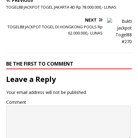
PREVIOUS
TOGEL88 JACKPOT TOGEL JAKARTA 4D Rp 78.000.000,- LUNAS
NEXT
TOGEL88 JACKPOT TOGEL DI HONGKONG POOLS Rp
62.000.000,- LUNAS
BE THE FIRST TO COMMENT
Leave a Reply
Your email address will not be published.
Comment