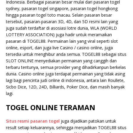
Indonesia. Berbagai pasaran besar mulai dari pasaran togel
sydney, pasaran togel singapore, pasaran togel hongkong
hingga pasaran togel toto macau. Selain pasaran besar
tersebut, pasaran-pasaran 3D, 4D, dan 5D resmi lain yang
juga sudah terdaftar di asosiasi lotre dunia, WLA (WORLD
LOTTERY ASSOCIATION) juga hadir untuk meramaikan
pasaran di TOGEL88. Permainan lain yang viral seperti slot
online, esport, dan juga live Casino / casino online, juga
tersedia untuk menghibur anda semua. TOGEL88 sebagai situs
SLOT ONLINE menyediakan permainan yang canggih dan
terbaru tentunya, semua provider yang dihadirkanpun berkelas
dunia. Casino online juga terdapat permainan yang tidak asing
lagi bagi pencinta judi online di indonesia, antara lain Roullete,
Sicbo Dice, 12D, 24D, Billiards, Poker Dice, dan masih banyak
lagi.
TOGEL ONLINE TERAMAN
Situs resmi pasaran togel
juga dijadikan patokan untuk
result setiap keluarannya, sehingga menjadikan TOGEL88 situs