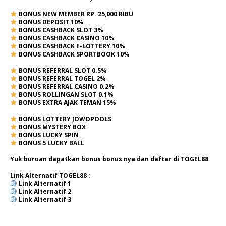
BONUS NEW MEMBER RP. 25,000 RIBU
BONUS DEPOSIT 10%
BONUS CASHBACK SLOT 3%
BONUS CASHBACK CASINO 10%
BONUS CASHBACK E-LOTTERY 10%
BONUS CASHBACK SPORTBOOK 10%
BONUS REFERRAL SLOT 0.5%
BONUS REFERRAL TOGEL 2%
BONUS REFERRAL CASINO 0.2%
BONUS ROLLINGAN SLOT 0.1%
BONUS EXTRA AJAK TEMAN 15%
BONUS LOTTERY JOWOPOOLS
BONUS MYSTERY BOX
BONUS LUCKY SPIN
BONUS 5 LUCKY BALL
Yuk buruan dapatkan bonus bonus nya dan daftar di TOGEL88
Link Alternatif TOGEL88 :
Link Alternatif
1
Link Alternatif
2
Link Alternatif 3