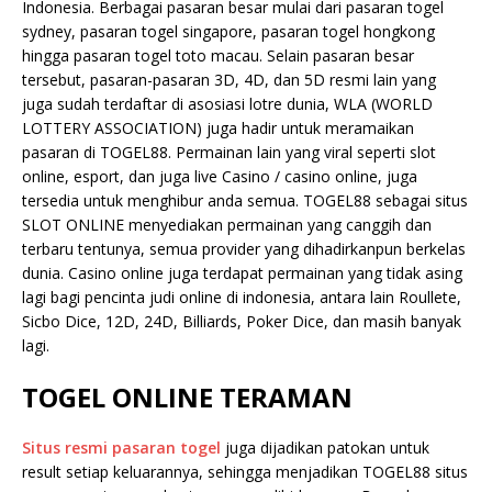
Indonesia. Berbagai pasaran besar mulai dari pasaran togel
sydney, pasaran togel singapore, pasaran togel hongkong
hingga pasaran togel toto macau. Selain pasaran besar
tersebut, pasaran-pasaran 3D, 4D, dan 5D resmi lain yang
juga sudah terdaftar di asosiasi lotre dunia, WLA (WORLD
LOTTERY ASSOCIATION) juga hadir untuk meramaikan
pasaran di TOGEL88. Permainan lain yang viral seperti slot
online, esport, dan juga live Casino / casino online, juga
tersedia untuk menghibur anda semua. TOGEL88 sebagai situs
SLOT ONLINE menyediakan permainan yang canggih dan
terbaru tentunya, semua provider yang dihadirkanpun berkelas
dunia. Casino online juga terdapat permainan yang tidak asing
lagi bagi pencinta judi online di indonesia, antara lain Roullete,
Sicbo Dice, 12D, 24D, Billiards, Poker Dice, dan masih banyak
lagi.
TOGEL ONLINE TERAMAN
Situs resmi pasaran togel
juga dijadikan patokan untuk
result setiap keluarannya, sehingga menjadikan TOGEL88 situs