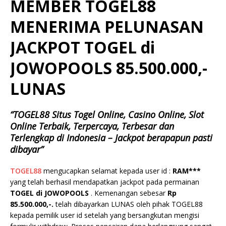
MEMBER TOGEL88
MENERIMA PELUNASAN
JACKPOT TOGEL di
JOWOPOOLS 85.500.000,-
LUNAS
“TOGEL88 Situs Togel Online, Casino Online, Slot
Online Terbaik, Terpercaya, Terbesar dan
Terlengkap di Indonesia – Jackpot berapapun pasti
dibayar”
TOGEL88
mengucapkan selamat kepada user id :
RAM***
yang telah berhasil mendapatkan jackpot pada permainan
TOGEL di JOWOPOOLS
. Kemenangan sebesar
Rp
85.500.000
,-.
telah dibayarkan LUNAS oleh pihak TOGEL88
kepada pemilik user id setelah yang bersangkutan mengisi