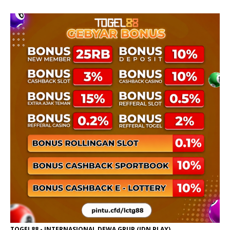
TOGEL88 - INTERNASIONAL DEWA GRUP (IDN PLAY)