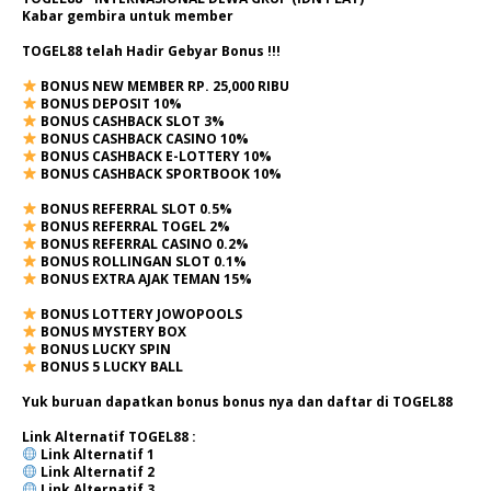
Kabar gembira untuk member
TOGEL88 telah Hadir Gebyar Bonus !!!
BONUS NEW MEMBER RP. 25,000 RIBU
BONUS DEPOSIT 10%
BONUS CASHBACK SLOT 3%
BONUS CASHBACK CASINO 10%
BONUS CASHBACK E-LOTTERY 10%
BONUS CASHBACK SPORTBOOK 10%
BONUS REFERRAL SLOT 0.5%
BONUS REFERRAL TOGEL 2%
BONUS REFERRAL CASINO 0.2%
BONUS ROLLINGAN SLOT 0.1%
BONUS EXTRA AJAK TEMAN 15%
BONUS LOTTERY JOWOPOOLS
BONUS MYSTERY BOX
BONUS LUCKY SPIN
BONUS 5 LUCKY BALL
Yuk buruan dapatkan bonus bonus nya dan daftar di TOGEL88
Link Alternatif TOGEL88 :
Link Alternatif
1
Link Alternatif
2
Link Alternatif 3