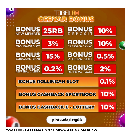
TOGEL88 - INTERNASIONAL DEWA GRUP (IDN PLAY)