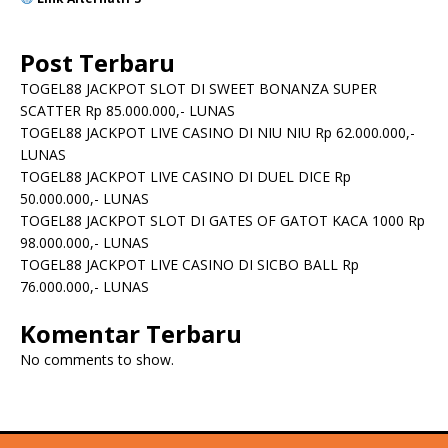
Post Terbaru
TOGEL88 JACKPOT SLOT DI SWEET BONANZA SUPER
SCATTER Rp 85.000.000,- LUNAS
TOGEL88 JACKPOT LIVE CASINO DI NIU NIU Rp 62.000.000,-
LUNAS
TOGEL88 JACKPOT LIVE CASINO DI DUEL DICE Rp
50.000.000,- LUNAS
TOGEL88 JACKPOT SLOT DI GATES OF GATOT KACA 1000 Rp
98.000.000,- LUNAS
TOGEL88 JACKPOT LIVE CASINO DI SICBO BALL Rp
76.000.000,- LUNAS
Komentar Terbaru
No comments to show.