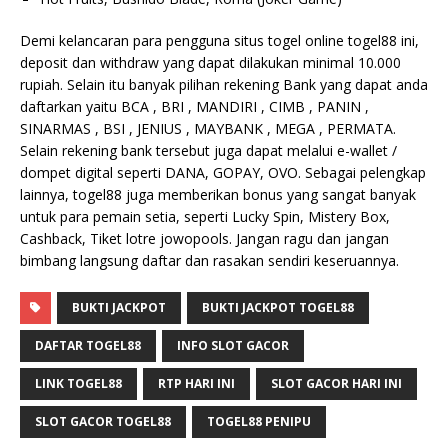
Demi kelancaran para pengguna situs togel online togel88 ini,
deposit dan withdraw yang dapat dilakukan minimal 10.000
rupiah. Selain itu banyak pilihan rekening Bank yang dapat anda
daftarkan yaitu BCA , BRI , MANDIRI , CIMB , PANIN ,
SINARMAS , BSI , JENIUS , MAYBANK , MEGA , PERMATA.
Selain rekening bank tersebut juga dapat melalui e-wallet /
dompet digital seperti DANA, GOPAY, OVO. Sebagai pelengkap
lainnya, togel88 juga memberikan bonus yang sangat banyak
untuk para pemain setia, seperti Lucky Spin, Mistery Box,
Cashback, Tiket lotre jowopools. Jangan ragu dan jangan
bimbang langsung daftar dan rasakan sendiri keseruannya.
BUKTI JACKPOT
BUKTI JACKPOT TOGEL88
DAFTAR TOGEL88
INFO SLOT GACOR
LINK TOGEL88
RTP HARI INI
SLOT GACOR HARI INI
SLOT GACOR TOGEL88
TOGEL88 PENIPU