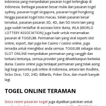
indonesia yang menyediakan pasaran togel terlengkap di
Indonesia. Berbagai pasaran besar mulai dari pasaran togel
sydney, pasaran togel singapore, pasaran togel hongkong
hingga pasaran togel toto macau. Selain pasaran besar
tersebut, pasaran-pasaran 3D, 4D, dan 5D resmi lain yang
juga sudah terdaftar di asosiasi lotre dunia, WLA (WORLD
LOTTERY ASSOCIATION) juga hadir untuk meramaikan
pasaran di TOGEL88. Permainan lain yang viral seperti slot
online, esport, dan juga live Casino / casino online, juga
tersedia untuk menghibur anda semua. TOGEL88 sebagai situs
SLOT ONLINE menyediakan permainan yang canggih dan
terbaru tentunya, semua provider yang dihadirkanpun berkelas
dunia. Casino online juga terdapat permainan yang tidak asing
lagi bagi pencinta judi online di indonesia, antara lain Roullete,
Sicbo Dice, 12D, 24D, Billiards, Poker Dice, dan masih banyak
lagi.
TOGEL ONLINE TERAMAN
Situs resmi pasaran togel
juga dijadikan patokan untuk