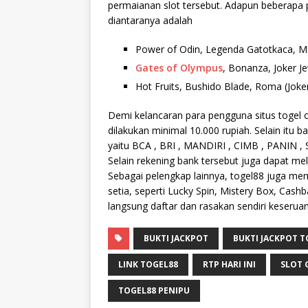
permaianan slot tersebut. Adapun beberapa 
diantaranya adalah
Power of Odin, Legenda Gatotkaca, Mo
Gates of Olympus
, Bonanza, Joker J
Hot Fruits, Bushido Blade, Roma (Jok
Demi kelancaran para pengguna situs togel o
dilakukan minimal 10.000 rupiah. Selain itu 
yaitu BCA , BRI , MANDIRI , CIMB , PANIN 
Selain rekening bank tersebut juga dapat me
Sebagai pelengkap lainnya, togel88 juga m
setia, seperti Lucky Spin, Mistery Box, Cash
langsung daftar dan rasakan sendiri keserua
BUKTI JACKPOT
BUKTI JACKPOT T
LINK TOGEL88
RTP HARI INI
SLOT 
TOGEL88 PENIPU