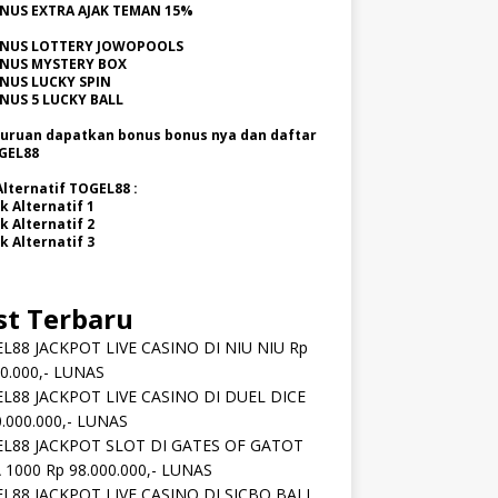
NUS EXTRA AJAK TEMAN 15%
NUS LOTTERY JOWOPOOLS
NUS MYSTERY BOX
NUS LUCKY SPIN
NUS 5 LUCKY BALL
uruan dapatkan bonus bonus nya dan daftar
GEL88
Alternatif TOGEL88 :
nk Alternatif
1
nk Alternatif
2
k Alternatif 3
st Terbaru
L88 JACKPOT LIVE CASINO DI NIU NIU Rp
00.000,- LUNAS
L88 JACKPOT LIVE CASINO DI DUEL DICE
0.000.000,- LUNAS
L88 JACKPOT SLOT DI GATES OF GATOT
 1000 Rp 98.000.000,- LUNAS
L88 JACKPOT LIVE CASINO DI SICBO BALL