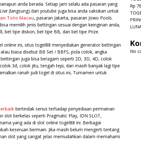
anapun anda berada. Setiap jam selalu ada pasaran yang
Rp 7
Live
(langsung) dari youtube juga bisa anda saksikan untuk
TOGE
ran Toto Macau
, pasaran Jakarta, pasaran Jowo Pools.
PRIN
isa memilih jenis bettingan sesuai dengan keinginan anda,
LUN
ll, bet tipe diskon, bet tipe BB, dan bet tipe Prize.
Ko
nline ini, situs togel88 menyediakan generator bettingan
No c
atau biasa disebut BB Set / BBFS, pola colok, angka
s bettingan juga bisa beragam seperti 2D, 3D, 4D, colok
olok 3d, colok jitu, tengah tepi, dan masih banyak lagi tipe
amalkan ranah judi togel di situs ini, Turnamen untuk
terbaik
bertindak serius terhadap penyediaan permainan
n slot berkelas seperti Pragmatic Play, IDN SLOT,
ama yang ada di slot online togel88 ini. Berbagai
bah keseruan bermain. Jika masih belum mengerti tentang
mainan slot yang sangat jelas memudahkan dalam memahami