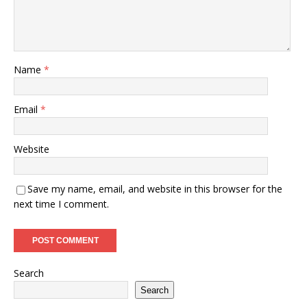
Name
*
Email
*
Website
Save my name, email, and website in this browser for the
next time I comment.
Search
Search