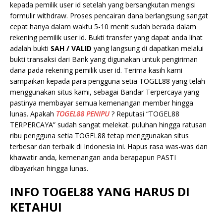
kepada pemilik user id setelah yang bersangkutan mengisi
formulir withdraw. Proses pencairan dana berlangsung sangat
cepat hanya dalam waktu 5-10 menit sudah berada dalam
rekening pemilik user id. Bukti transfer yang dapat anda lihat
adalah bukti
SAH / VALID
yang langsung di dapatkan melalui
bukti transaksi dari Bank yang digunakan untuk pengiriman
dana pada rekening pemilik user id. Terima kasih kami
sampaikan kepada para pengguna setia TOGEL88 yang telah
menggunakan situs kami, sebagai Bandar Terpercaya yang
pastinya membayar semua kemenangan member hingga
lunas. Apakah
TOGEL88 PENIPU
? Reputasi “TOGEL88
TERPERCAYA” sudah sangat melekat. puluhan hingga ratusan
ribu pengguna setia TOGEL88 tetap menggunakan situs
terbesar dan terbaik di Indonesia ini. Hapus rasa was-was dan
khawatir anda, kemenangan anda berapapun PASTI
dibayarkan hingga lunas.
INFO TOGEL88 YANG HARUS DI
KETAHUI