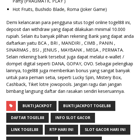
Party (PRAGMATIC PLAY )
Hot Fruits, Bushido Blade, Roma (Joker Game)
Demi kelancaran para pengguna situs togel online togel88 ini,
deposit dan withdraw yang dapat dilakukan minimal 10.000
rupiah. Selain itu banyak pilihan rekening Bank yang dapat anda
daftarkan yaitu BCA , BRI , MANDIRI , CIMB , PANIN ,
SINARMAS , BSI , JENIUS , MAYBANK , MEGA , PERMATA.
Selain rekening bank tersebut juga dapat melalui e-wallet /
dompet digital seperti DANA, GOPAY, OVO. Sebagai pelengkap
lainnya, togel88 juga memberikan bonus yang sangat banyak
untuk para pemain setia, seperti Lucky Spin, Mistery Box,
Cashback, Tiket lotre jowopools. Jangan ragu dan jangan
bimbang langsung daftar dan rasakan sendiri keseruannya.
BUKTI JACKPOT
BUKTI JACKPOT TOGEL88
DAFTAR TOGEL88
INFO SLOT GACOR
LINK TOGEL88
RTP HARI INI
SLOT GACOR HARI INI