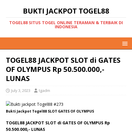
BUKTI JACKPOT TOGEL88
TOGEL88 SITUS TOGEL ONLINE TERAMAN & TERBAIK DI
INDONESIA
TOGEL88 JACKPOT SLOT di GATES
OF OLYMPUS Rp 50.500.000,-
LUNAS
July 3, 2023
tgadm
Bukti Jackpot Togel88 SLOT GATES OF OLYMPUS
TOGEL88 JACKPOT SLOT di GATES OF OLYMPUS Rp
50.500.000,- LUNAS