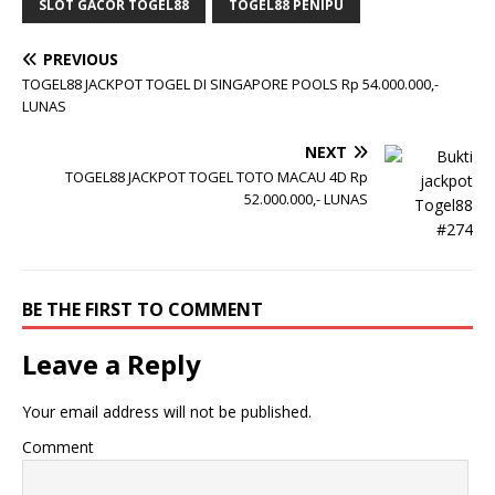
SLOT GACOR TOGEL88
TOGEL88 PENIPU
PREVIOUS
TOGEL88 JACKPOT TOGEL DI SINGAPORE POOLS Rp 54.000.000,-
LUNAS
NEXT
TOGEL88 JACKPOT TOGEL TOTO MACAU 4D Rp
52.000.000,- LUNAS
BE THE FIRST TO COMMENT
Leave a Reply
Your email address will not be published.
Comment