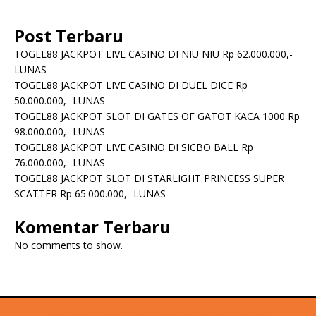
Post Terbaru
TOGEL88 JACKPOT LIVE CASINO DI NIU NIU Rp 62.000.000,-
LUNAS
TOGEL88 JACKPOT LIVE CASINO DI DUEL DICE Rp
50.000.000,- LUNAS
TOGEL88 JACKPOT SLOT DI GATES OF GATOT KACA 1000 Rp
98.000.000,- LUNAS
TOGEL88 JACKPOT LIVE CASINO DI SICBO BALL Rp
76.000.000,- LUNAS
TOGEL88 JACKPOT SLOT DI STARLIGHT PRINCESS SUPER
SCATTER Rp 65.000.000,- LUNAS
Komentar Terbaru
No comments to show.
Copyright © 2026 | WordPress Theme by
MH Themes