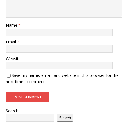
Name
*
Email
*
Website
Save my name, email, and website in this browser for the
next time I comment.
Search
Search