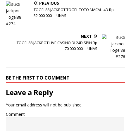
PREVIOUS
TOGEL88 JACKPOT TOGEL TOTO MACAU 4D Rp
52.000.000,- LUNAS
NEXT
TOGEL88 JACKPOT LIVE CASINO DI 24D SPIN Rp
70.000.000,- LUNAS
BE THE FIRST TO COMMENT
Leave a Reply
Your email address will not be published.
Comment