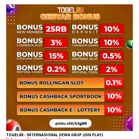
TOGEL88 - INTERNASIONAL DEWA GRUP (IDN PLAY)