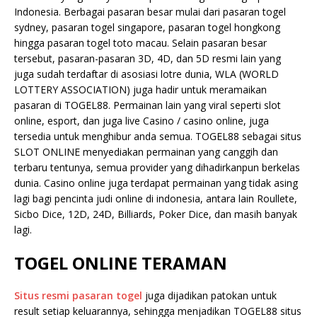
Indonesia. Berbagai pasaran besar mulai dari pasaran togel
sydney, pasaran togel singapore, pasaran togel hongkong
hingga pasaran togel toto macau. Selain pasaran besar
tersebut, pasaran-pasaran 3D, 4D, dan 5D resmi lain yang
juga sudah terdaftar di asosiasi lotre dunia, WLA (WORLD
LOTTERY ASSOCIATION) juga hadir untuk meramaikan
pasaran di TOGEL88. Permainan lain yang viral seperti slot
online, esport, dan juga live Casino / casino online, juga
tersedia untuk menghibur anda semua. TOGEL88 sebagai situs
SLOT ONLINE menyediakan permainan yang canggih dan
terbaru tentunya, semua provider yang dihadirkanpun berkelas
dunia. Casino online juga terdapat permainan yang tidak asing
lagi bagi pencinta judi online di indonesia, antara lain Roullete,
Sicbo Dice, 12D, 24D, Billiards, Poker Dice, dan masih banyak
lagi.
TOGEL ONLINE TERAMAN
Situs resmi pasaran togel
juga dijadikan patokan untuk
result setiap keluarannya, sehingga menjadikan TOGEL88 situs