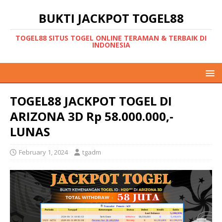
BUKTI JACKPOT TOGEL88
TOGEL88 SITUS TOGEL ONLINE TERAMAN & TERBAIK DI
INDONESIA
TOGEL88 JACKPOT TOGEL DI
ARIZONA 3D Rp 58.000.000,-
LUNAS
February 1, 2024
tgadm