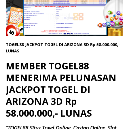
TOGEL88 JACKPOT TOGEL DI ARIZONA 3D
Rp 58.000.000,-
LUNAS
MEMBER TOGEL88
MENERIMA PELUNASAN
JACKPOT TOGEL DI
ARIZONA 3D Rp
58.000.000,- LUNAS
“TOGEL88 Situs Togel Online, Casino Online, Slot