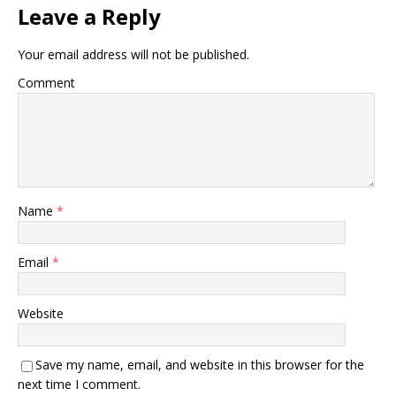
Leave a Reply
Your email address will not be published.
Comment
Name
*
Email
*
Website
Save my name, email, and website in this browser for the
next time I comment.