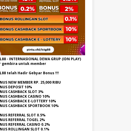
L88 - INTERNASIONAL DEWA GRUP (IDN PLAY)
r gembira untuk member
88 telah Hadir Gebyar Bonus !!!
NUS NEW MEMBER RP. 25,000 RIBU
NUS DEPOSIT 10%
NUS CASHBACK SLOT 3%
NUS CASHBACK CASINO 10%
NUS CASHBACK E-LOTTERY 10%
NUS CASHBACK SPORTBOOK 10%
NUS REFERRAL SLOT 0.5%
NUS REFERRAL TOGEL 2%
NUS REFERRAL CASINO 0.2%
NUS ROLLINGAN SLOT 0.1%