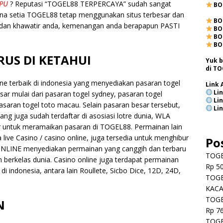
IPU
? Reputasi “TOGEL88 TERPERCAYA” sudah sangat
BO
una setia TOGEL88 tetap menggunakan situs terbesar dan
BO
as dan khawatir anda, kemenangan anda berapapun PASTI
BO
BO
BO
RUS DI KETAHUI
Yuk b
di TO
line terbaik di indonesia yang menyediakan pasaran togel
Link 
Li
sar mulai dari pasaran togel sydney, pasaran togel
Li
saran togel toto macau. Selain pasaran besar tersebut,
Lin
ng juga sudah terdaftar di asosiasi lotre dunia, WLA
untuk meramaikan pasaran di TOGEL88. Permainan lain
ga live Casino / casino online, juga tersedia untuk menghibur
Po
NLINE menyediakan permainan yang canggih dan terbaru
TOGE
 berkelas dunia. Casino online juga terdapat permainan
Rp 5
e di indonesia, antara lain Roullete, Sicbo Dice, 12D, 24D,
TOGE
KACA
TOGE
N
Rp 7
TOGE