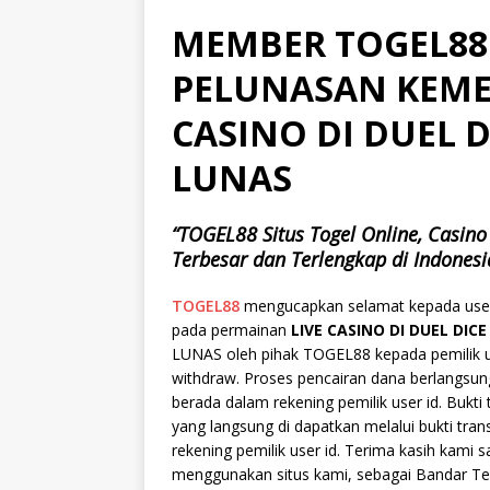
MEMBER TOGEL88
PELUNASAN KEME
CASINO DI DUEL DI
LUNAS
“TOGEL88 Situs Togel Online, Casino 
Terbesar dan Terlengkap di Indonesi
TOGEL88
mengucapkan selamat kepada user
pada permainan
LIVE CASINO DI DUEL DIC
LUNAS oleh pihak TOGEL88 kepada pemilik us
withdraw. Proses pencairan dana berlangsu
berada dalam rekening pemilik user id. Bukti 
yang langsung di dapatkan melalui bukti tra
rekening pemilik user id. Terima kasih kam
menggunakan situs kami, sebagai Bandar 