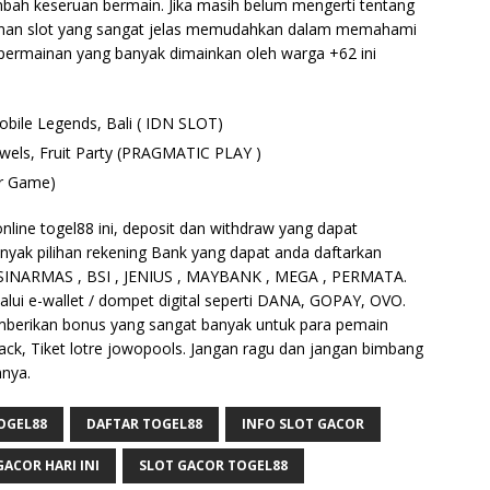
bah keseruan bermain. Jika masih belum mengerti tentang
mainan slot yang sangat jelas memudahkan dalam memahami
permainan yang banyak dimainkan oleh warga +62 ini
bile Legends, Bali ( IDN SLOT)
ewels, Fruit Party (PRAGMATIC PLAY )
er Game)
nline togel88 ini, deposit dan withdraw yang dapat
banyak pilihan rekening Bank yang dapat anda daftarkan
, SINARMAS , BSI , JENIUS , MAYBANK , MEGA , PERMATA.
lalui e-wallet / dompet digital seperti DANA, GOPAY, OVO.
emberikan bonus yang sangat banyak untuk para pemain
back, Tiket lotre jowopools. Jangan ragu dan jangan bimbang
nnya.
OGEL88
DAFTAR TOGEL88
INFO SLOT GACOR
GACOR HARI INI
SLOT GACOR TOGEL88