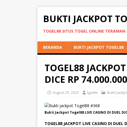
BUKTI JACKPOT T
TOGEL88 SITUS TOGEL ONLINE TERAMAN &
BERANDA
BUKTI JACKPOT TOGEL88
TOGEL88 JACKPOT 
DICE RP 74.000.00
August 25, 2023
tgadm
Bukti Jackp
Bukti Jackpot Togel88 LIVE CASINO DI DUEL DI
TOGEL88 JACKPOT LIVE CASINO DI DUEL DI