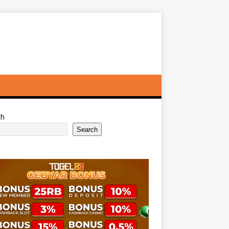
ch
Search