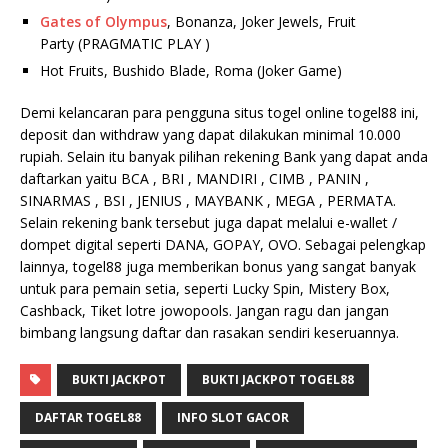
Gates of Olympus
, Bonanza, Joker Jewels, Fruit
Party (PRAGMATIC PLAY )
Hot Fruits, Bushido Blade, Roma (Joker Game)
Demi kelancaran para pengguna situs togel online togel88 ini,
deposit dan withdraw yang dapat dilakukan minimal 10.000
rupiah. Selain itu banyak pilihan rekening Bank yang dapat anda
daftarkan yaitu BCA , BRI , MANDIRI , CIMB , PANIN ,
SINARMAS , BSI , JENIUS , MAYBANK , MEGA , PERMATA.
Selain rekening bank tersebut juga dapat melalui e-wallet /
dompet digital seperti DANA, GOPAY, OVO. Sebagai pelengkap
lainnya, togel88 juga memberikan bonus yang sangat banyak
untuk para pemain setia, seperti Lucky Spin, Mistery Box,
Cashback, Tiket lotre jowopools. Jangan ragu dan jangan
bimbang langsung daftar dan rasakan sendiri keseruannya.
BUKTI JACKPOT
BUKTI JACKPOT TOGEL88
DAFTAR TOGEL88
INFO SLOT GACOR