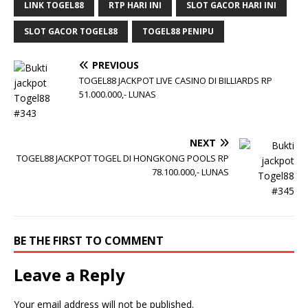
LINK TOGEL88
RTP HARI INI
SLOT GACOR HARI INI
SLOT GACOR TOGEL88
TOGEL88 PENIPU
PREVIOUS
TOGEL88 JACKPOT LIVE CASINO DI BILLIARDS RP
51.000.000,- LUNAS
NEXT
TOGEL88 JACKPOT TOGEL DI HONGKONG POOLS RP
78.100.000,- LUNAS
BE THE FIRST TO COMMENT
Leave a Reply
Your email address will not be published.