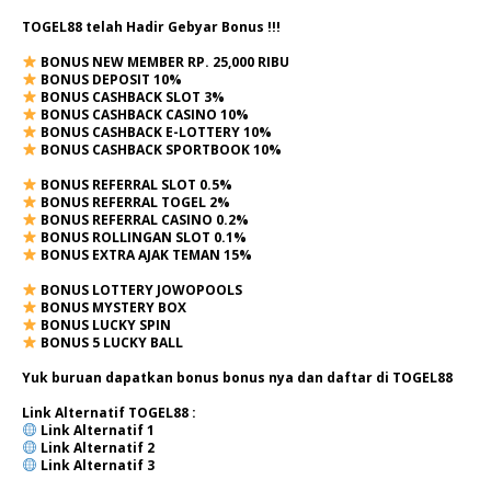
TOGEL88 telah Hadir Gebyar Bonus !!!
BONUS NEW MEMBER RP. 25,000 RIBU
BONUS DEPOSIT 10%
BONUS CASHBACK SLOT 3%
BONUS CASHBACK CASINO 10%
BONUS CASHBACK E-LOTTERY 10%
BONUS CASHBACK SPORTBOOK 10%
BONUS REFERRAL SLOT 0.5%
BONUS REFERRAL TOGEL 2%
BONUS REFERRAL CASINO 0.2%
BONUS ROLLINGAN SLOT 0.1%
BONUS EXTRA AJAK TEMAN 15%
BONUS LOTTERY JOWOPOOLS
BONUS MYSTERY BOX
BONUS LUCKY SPIN
BONUS 5 LUCKY BALL
Yuk buruan dapatkan bonus bonus nya dan daftar di TOGEL88
Link Alternatif TOGEL88 :
Link Alternatif
1
Link Alternatif
2
Link Alternatif 3