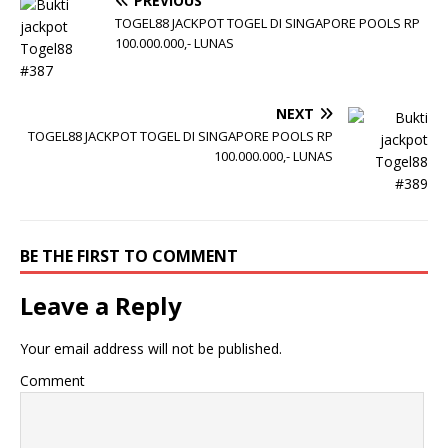
PREVIOUS
TOGEL88 JACKPOT TOGEL DI SINGAPORE POOLS RP
100.000.000,- LUNAS
NEXT
TOGEL88 JACKPOT TOGEL DI SINGAPORE POOLS RP
100.000.000,- LUNAS
BE THE FIRST TO COMMENT
Leave a Reply
Your email address will not be published.
Comment