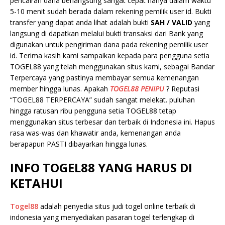
pencairan dana berlangsung sangat cepat hanya dalam waktu
5-10 menit sudah berada dalam rekening pemilik user id. Bukti
transfer yang dapat anda lihat adalah bukti
SAH / VALID
yang
langsung di dapatkan melalui bukti transaksi dari Bank yang
digunakan untuk pengiriman dana pada rekening pemilik user
id. Terima kasih kami sampaikan kepada para pengguna setia
TOGEL88 yang telah menggunakan situs kami, sebagai Bandar
Terpercaya yang pastinya membayar semua kemenangan
member hingga lunas. Apakah
TOGEL88 PENIPU
? Reputasi
“TOGEL88 TERPERCAYA” sudah sangat melekat. puluhan
hingga ratusan ribu pengguna setia TOGEL88 tetap
menggunakan situs terbesar dan terbaik di Indonesia ini. Hapus
rasa was-was dan khawatir anda, kemenangan anda
berapapun PASTI dibayarkan hingga lunas.
INFO TOGEL88 YANG HARUS DI
KETAHUI
Togel88
adalah penyedia situs judi togel online terbaik di
indonesia yang menyediakan pasaran togel terlengkap di