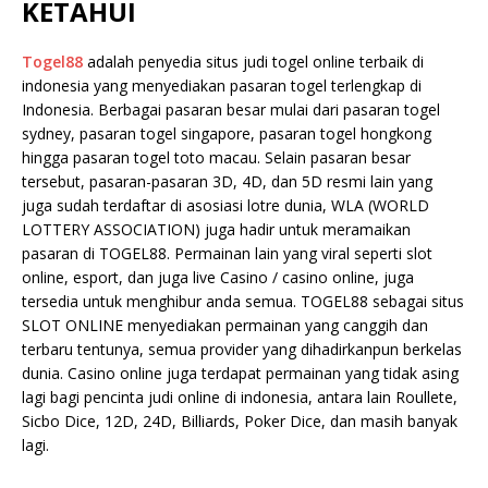
KETAHUI
Togel88
adalah penyedia situs judi togel online terbaik di
indonesia yang menyediakan pasaran togel terlengkap di
Indonesia. Berbagai pasaran besar mulai dari pasaran togel
sydney, pasaran togel singapore, pasaran togel hongkong
hingga pasaran togel toto macau. Selain pasaran besar
tersebut, pasaran-pasaran 3D, 4D, dan 5D resmi lain yang
juga sudah terdaftar di asosiasi lotre dunia, WLA (WORLD
LOTTERY ASSOCIATION) juga hadir untuk meramaikan
pasaran di TOGEL88. Permainan lain yang viral seperti slot
online, esport, dan juga live Casino / casino online, juga
tersedia untuk menghibur anda semua. TOGEL88 sebagai situs
SLOT ONLINE menyediakan permainan yang canggih dan
terbaru tentunya, semua provider yang dihadirkanpun berkelas
dunia. Casino online juga terdapat permainan yang tidak asing
lagi bagi pencinta judi online di indonesia, antara lain Roullete,
Sicbo Dice, 12D, 24D, Billiards, Poker Dice, dan masih banyak
lagi.