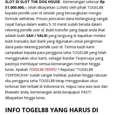
SLOT DI SLOT THE DOG HOUSE
. Kemenangan sebesar
Rp
51.000.000
,-.
telah dibayarkan LUNAS oleh pihak TOGEL88
kepada pemilik user id setelah yang bersangkutan mengisi
formulir withdraw. Proses pencairan dana berlangsung sangat
cepat hanya dalam waktu 5-10 menit sudah berada dalam
rekening pemilik user id. Bukti transfer yang dapat anda lihat
adalah bukti
SAH / VALID
yang langsung di dapatkan melalui
bukti transaksi dari Bank yang digunakan untuk pengiriman
dana pada rekening pemilik user id. Terima kasih kami
sampaikan kepada para pengguna setia TOGEL88 yang telah
menggunakan situs kami, sebagai Bandar Terpercaya yang
pastinya membayar semua kemenangan member hingga
lunas. Apakah
TOGEL88 PENIPU
? Reputasi “TOGEL88
TERPERCAYA” sudah sangat melekat. puluhan hingga ratusan
ribu pengguna setia TOGEL88 tetap menggunakan situs
terbesar dan terbaik di Indonesia ini. Hapus rasa was-was dan
khawatir anda, kemenangan anda berapapun PASTI
dibayarkan hingga lunas.
INFO TOGEL88 YANG HARUS DI