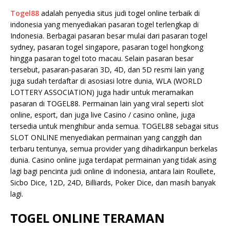
Togel88
adalah penyedia situs judi togel online terbaik di
indonesia yang menyediakan pasaran togel terlengkap di
Indonesia. Berbagai pasaran besar mulai dari pasaran togel
sydney, pasaran togel singapore, pasaran togel hongkong
hingga pasaran togel toto macau. Selain pasaran besar
tersebut, pasaran-pasaran 3D, 4D, dan 5D resmi lain yang
juga sudah terdaftar di asosiasi lotre dunia, WLA (WORLD
LOTTERY ASSOCIATION) juga hadir untuk meramaikan
pasaran di TOGEL88. Permainan lain yang viral seperti slot
online, esport, dan juga live Casino / casino online, juga
tersedia untuk menghibur anda semua. TOGEL88 sebagai situs
SLOT ONLINE menyediakan permainan yang canggih dan
terbaru tentunya, semua provider yang dihadirkanpun berkelas
dunia. Casino online juga terdapat permainan yang tidak asing
lagi bagi pencinta judi online di indonesia, antara lain Roullete,
Sicbo Dice, 12D, 24D, Billiards, Poker Dice, dan masih banyak
lagi.
TOGEL ONLINE TERAMAN