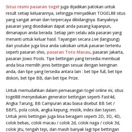
Situs resmi pasaran togel
juga dijadikan patokan untuk
result setiap keluarannya, sehingga menjadikan TOGEL88 situs
yang sangat aman dan terpercaya dibidangnya. Banyaknya
pasaran yang disediakan dapat anda pasang kapanpun,
dimanapun anda berada. Setiap jam selalu ada pasaran yang
menanti untuk keluar hasil. Tayangan secara
Live
(langsung)
dari youtube juga bisa anda saksikan untuk pasaran tertentu
seperti pasaran shio,
pasaran Toto Macau
, pasaran Jakarta,
pasaran Jowo Pools. Tipe bettingan yang tersedia membuat
anda bisa memilih jenis bettingan sesuai dengan keinginan
anda, dan tipe yang tersedia antara lain : bet tipe full, bet tipe
diskon, bet tipe BB, dan bet tipe Prize.
Untuk memudahkan dalam pemasangan togel online ini, situs
togel88 menyediakan generator bettingan seperti Fast4d,
Angka Tarung, BB Campuran atau biasa disebut BB Set /
BBFS, pola colok, angka kepung, mistik, index dan taysen.
Untuk jenis bettingan juga bisa beragam seperti 2D, 3D, 4D,
colok bebas, colok macau / colok 2d, colok naga / colok 3d,
colok jitu, tengah tepi, dan masih banyak lagi tipe bettingan