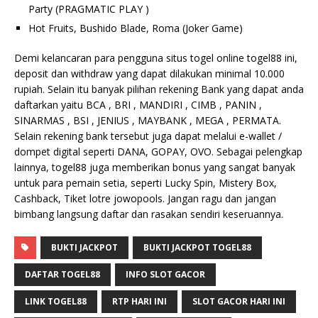
Party (PRAGMATIC PLAY )
Hot Fruits, Bushido Blade, Roma (Joker Game)
Demi kelancaran para pengguna situs togel online togel88 ini,
deposit dan withdraw yang dapat dilakukan minimal 10.000
rupiah. Selain itu banyak pilihan rekening Bank yang dapat anda
daftarkan yaitu BCA , BRI , MANDIRI , CIMB , PANIN ,
SINARMAS , BSI , JENIUS , MAYBANK , MEGA , PERMATA.
Selain rekening bank tersebut juga dapat melalui e-wallet /
dompet digital seperti DANA, GOPAY, OVO. Sebagai pelengkap
lainnya, togel88 juga memberikan bonus yang sangat banyak
untuk para pemain setia, seperti Lucky Spin, Mistery Box,
Cashback, Tiket lotre jowopools. Jangan ragu dan jangan
bimbang langsung daftar dan rasakan sendiri keseruannya.
BUKTI JACKPOT
BUKTI JACKPOT TOGEL88
DAFTAR TOGEL88
INFO SLOT GACOR
LINK TOGEL88
RTP HARI INI
SLOT GACOR HARI INI