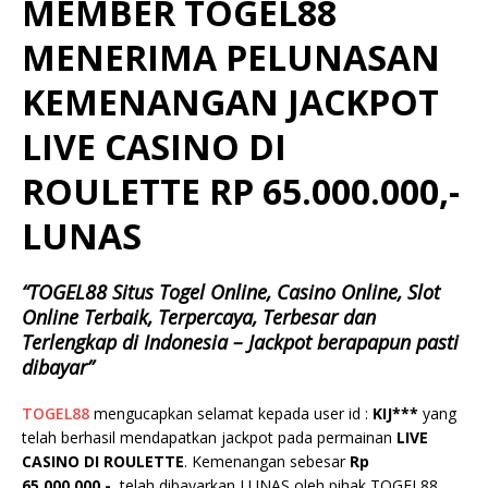
MEMBER TOGEL88
MENERIMA PELUNASAN
KEMENANGAN JACKPOT
LIVE CASINO DI
ROULETTE RP 65.000.000,-
LUNAS
“TOGEL88 Situs Togel Online, Casino Online, Slot
Online Terbaik, Terpercaya, Terbesar dan
Terlengkap di Indonesia – Jackpot berapapun pasti
dibayar”
TOGEL88
mengucapkan selamat kepada user id :
KIJ***
yang
telah berhasil mendapatkan jackpot pada permainan
LIVE
CASINO DI ROULETTE
. Kemenangan sebesar
Rp
65.000.000
,-.
telah dibayarkan LUNAS oleh pihak TOGEL88