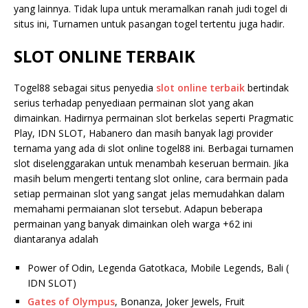
yang lainnya. Tidak lupa untuk meramalkan ranah judi togel di
situs ini, Turnamen untuk pasangan togel tertentu juga hadir.
SLOT ONLINE TERBAIK
Togel88 sebagai situs penyedia
slot online terbaik
bertindak
serius terhadap penyediaan permainan slot yang akan
dimainkan. Hadirnya permainan slot berkelas seperti Pragmatic
Play, IDN SLOT, Habanero dan masih banyak lagi provider
ternama yang ada di slot online togel88 ini. Berbagai turnamen
slot diselenggarakan untuk menambah keseruan bermain. Jika
masih belum mengerti tentang slot online, cara bermain pada
setiap permainan slot yang sangat jelas memudahkan dalam
memahami permaianan slot tersebut. Adapun beberapa
permainan yang banyak dimainkan oleh warga +62 ini
diantaranya adalah
Power of Odin, Legenda Gatotkaca, Mobile Legends, Bali (
IDN SLOT)
Gates of Olympus
, Bonanza, Joker Jewels, Fruit