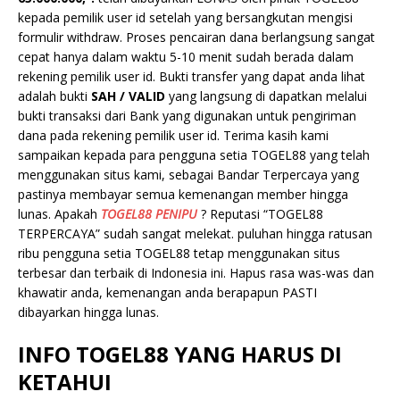
kepada pemilik user id setelah yang bersangkutan mengisi
formulir withdraw. Proses pencairan dana berlangsung sangat
cepat hanya dalam waktu 5-10 menit sudah berada dalam
rekening pemilik user id. Bukti transfer yang dapat anda lihat
adalah bukti
SAH / VALID
yang langsung di dapatkan melalui
bukti transaksi dari Bank yang digunakan untuk pengiriman
dana pada rekening pemilik user id. Terima kasih kami
sampaikan kepada para pengguna setia TOGEL88 yang telah
menggunakan situs kami, sebagai Bandar Terpercaya yang
pastinya membayar semua kemenangan member hingga
lunas. Apakah
TOGEL88 PENIPU
? Reputasi “TOGEL88
TERPERCAYA” sudah sangat melekat. puluhan hingga ratusan
ribu pengguna setia TOGEL88 tetap menggunakan situs
terbesar dan terbaik di Indonesia ini. Hapus rasa was-was dan
khawatir anda, kemenangan anda berapapun PASTI
dibayarkan hingga lunas.
INFO TOGEL88 YANG HARUS DI
KETAHUI