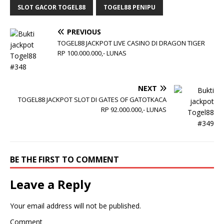
SLOT GACOR TOGEL88
TOGEL88 PENIPU
PREVIOUS
TOGEL88 JACKPOT LIVE CASINO DI DRAGON TIGER
RP 100.000.000,- LUNAS
NEXT
TOGEL88 JACKPOT SLOT DI GATES OF GATOTKACA
RP 92.000.000,- LUNAS
BE THE FIRST TO COMMENT
Leave a Reply
Your email address will not be published.
Comment