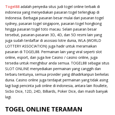
Togel88
adalah penyedia situs judi togel online terbaik di
indonesia yang menyediakan pasaran togel terlengkap di
Indonesia. Berbagai pasaran besar mulai dari pasaran togel
sydney, pasaran togel singapore, pasaran togel hongkong
hingga pasaran togel toto macau. Selain pasaran besar
tersebut, pasaran-pasaran 3D, 4D, dan 5D resmi lain yang
juga sudah terdaftar di asosiasi lotre dunia, WLA (WORLD
LOTTERY ASSOCIATION) juga hadir untuk meramaikan
pasaran di TOGEL88. Permainan lain yang viral seperti slot
online, esport, dan juga live Casino / casino online, juga
tersedia untuk menghibur anda semua. TOGEL88 sebagai situs
SLOT ONLINE menyediakan permainan yang canggih dan
terbaru tentunya, semua provider yang dihadirkanpun berkelas
dunia. Casino online juga terdapat permainan yang tidak asing
lagi bagi pencinta judi online di indonesia, antara lain Roullete,
Sicbo Dice, 12D, 24D, Billiards, Poker Dice, dan masih banyak
lagi.
TOGEL ONLINE TERAMAN