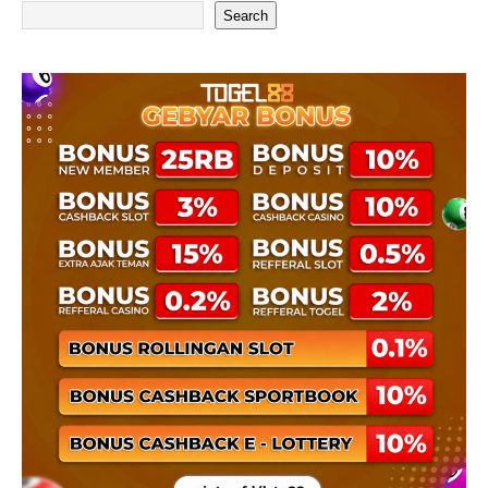
Search