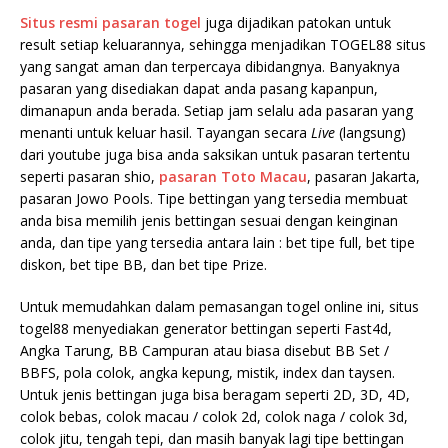
Situs resmi pasaran togel
juga dijadikan patokan untuk
result setiap keluarannya, sehingga menjadikan TOGEL88 situs
yang sangat aman dan terpercaya dibidangnya. Banyaknya
pasaran yang disediakan dapat anda pasang kapanpun,
dimanapun anda berada. Setiap jam selalu ada pasaran yang
menanti untuk keluar hasil. Tayangan secara
Live
(langsung)
dari youtube juga bisa anda saksikan untuk pasaran tertentu
seperti pasaran shio,
pasaran Toto Macau
, pasaran Jakarta,
pasaran Jowo Pools. Tipe bettingan yang tersedia membuat
anda bisa memilih jenis bettingan sesuai dengan keinginan
anda, dan tipe yang tersedia antara lain : bet tipe full, bet tipe
diskon, bet tipe BB, dan bet tipe Prize.
Untuk memudahkan dalam pemasangan togel online ini, situs
togel88 menyediakan generator bettingan seperti Fast4d,
Angka Tarung, BB Campuran atau biasa disebut BB Set /
BBFS, pola colok, angka kepung, mistik, index dan taysen.
Untuk jenis bettingan juga bisa beragam seperti 2D, 3D, 4D,
colok bebas, colok macau / colok 2d, colok naga / colok 3d,
colok jitu, tengah tepi, dan masih banyak lagi tipe bettingan