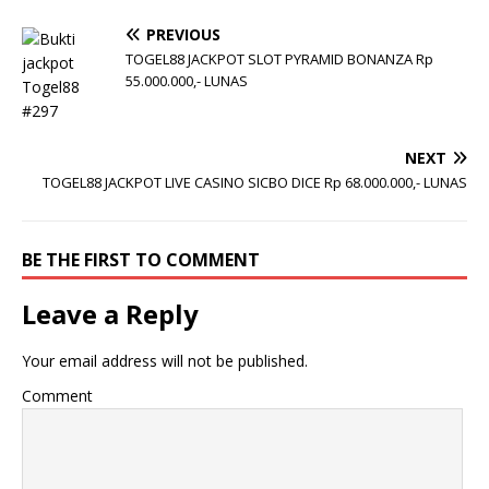
PREVIOUS
TOGEL88 JACKPOT SLOT PYRAMID BONANZA Rp
55.000.000,- LUNAS
NEXT
TOGEL88 JACKPOT LIVE CASINO SICBO DICE Rp 68.000.000,- LUNAS
BE THE FIRST TO COMMENT
Leave a Reply
Your email address will not be published.
Comment