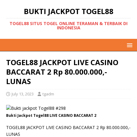
BUKTI JACKPOT TOGEL88
TOGEL88 SITUS TOGEL ONLINE TERAMAN & TERBAIK DI
INDONESIA
TOGEL88 JACKPOT LIVE CASINO
BACCARAT 2 Rp 80.000.000,-
LUNAS
July 13, 2023
tgadm
Bukti Jackpot Togel88 LIVE CASINO BACCARAT 2
TOGEL88 JACKPOT LIVE CASINO BACCARAT 2 Rp 80.000.000,-
LUNAS