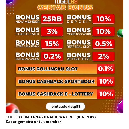
TOGEL88 - INTERNASIONAL DEWA GRUP (IDN PLAY)
Kabar gembira untuk member