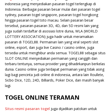
indonesia yang menyediakan pasaran togel terlengkap di
Indonesia. Berbagai pasaran besar mulai dari pasaran togel
sydney, pasaran togel singapore, pasaran togel hongkong
hingga pasaran togel toto macau. Selain pasaran besar
tersebut, pasaran-pasaran 3D, 4D, dan 5D resmi lain yang
juga sudah terdaftar di asosiasi lotre dunia, WLA (WORLD
LOTTERY ASSOCIATION) juga hadir untuk meramaikan
pasaran di TOGEL88. Permainan lain yang viral seperti slot
online, esport, dan juga live Casino / casino online, juga
tersedia untuk menghibur anda semua. TOGEL88 sebagai situs
SLOT ONLINE menyediakan permainan yang canggih dan
terbaru tentunya, semua provider yang dihadirkanpun berkelas
dunia. Casino online juga terdapat permainan yang tidak asing
lagi bagi pencinta judi online di indonesia, antara lain Roullete,
Sicbo Dice, 12D, 24D, Billiards, Poker Dice, dan masih banyak
lagi.
TOGEL ONLINE TERAMAN
Situs resmi pasaran togel
juga dijadikan patokan untuk