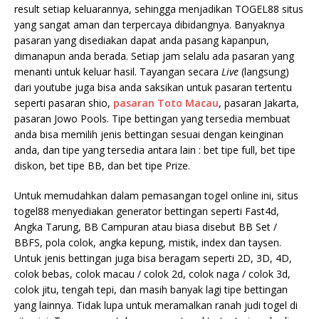
result setiap keluarannya, sehingga menjadikan TOGEL88 situs
yang sangat aman dan terpercaya dibidangnya. Banyaknya
pasaran yang disediakan dapat anda pasang kapanpun,
dimanapun anda berada. Setiap jam selalu ada pasaran yang
menanti untuk keluar hasil. Tayangan secara
Live
(langsung)
dari youtube juga bisa anda saksikan untuk pasaran tertentu
seperti pasaran shio,
pasaran Toto Macau
, pasaran Jakarta,
pasaran Jowo Pools. Tipe bettingan yang tersedia membuat
anda bisa memilih jenis bettingan sesuai dengan keinginan
anda, dan tipe yang tersedia antara lain : bet tipe full, bet tipe
diskon, bet tipe BB, dan bet tipe Prize.
Untuk memudahkan dalam pemasangan togel online ini, situs
togel88 menyediakan generator bettingan seperti Fast4d,
Angka Tarung, BB Campuran atau biasa disebut BB Set /
BBFS, pola colok, angka kepung, mistik, index dan taysen.
Untuk jenis bettingan juga bisa beragam seperti 2D, 3D, 4D,
colok bebas, colok macau / colok 2d, colok naga / colok 3d,
colok jitu, tengah tepi, dan masih banyak lagi tipe bettingan
yang lainnya. Tidak lupa untuk meramalkan ranah judi togel di