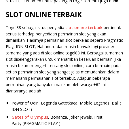
situs ini, Turnamen untuk pasangan togel tertentu juga hadir.
SLOT ONLINE TERBAIK
Togel88 sebagai situs penyedia
slot online terbaik
bertindak
serius terhadap penyediaan permainan slot yang akan
dimainkan. Hadirnya permainan slot berkelas seperti Pragmatic
Play, IDN SLOT, Habanero dan masih banyak lagi provider
ternama yang ada di slot online togel88 ini. Berbagai turnamen
slot diselenggarakan untuk menambah keseruan bermain. Jika
masih belum mengerti tentang slot online, cara bermain pada
setiap permainan slot yang sangat jelas memudahkan dalam
memahami permaianan slot tersebut. Adapun beberapa
permainan yang banyak dimainkan oleh warga +62 ini
diantaranya adalah
Power of Odin, Legenda Gatotkaca, Mobile Legends, Bali (
IDN SLOT)
Gates of Olympus
, Bonanza, Joker Jewels, Fruit
Party (PRAGMATIC PLAY )